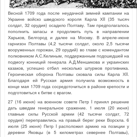
Весной 1709 года после неудачной зимней кампании на
Украине войско шведского короля Карла ХII (35 тысяч
солдат, 32 орудия) осадило Полтаву. Там предполагалось
пополнить запасы и продолжить путь в направлении
Харьков, Белгород и далее на Москву. В апреле-июне
гарнизон Полтавы (4,2 тысячи солдат, около 2,5 тысячи
вооруженных горожан, 29 орудий) во главе с комендантом
полковником А.С.Келиным, поддержанным подошедшей на
подмогу конницей генерала А.Д.Меншикова и украинских
казаков, успешно отбил несколько штурмов противника.
Героическая оборона Полтавы сковала силы Карла ХII.
Благодаря ей Русская армия получила возможность в
конце мая 1709 года сосредоточиться в районе крепости и
подготовиться к битве с врагом.
27 (16 июня) на военном совете Петр I принял решение
дать шведам генеральное сражение. 1 июля (20 июня)
главные силы Русской армии (42 тысячи солдат, 72
орудия) переправились на правый берег реки Ворскла. 6
июля (25 июня) Петр I расположил армию на позиции у
деревни Яковцы (в 5 километрах севернее Полтавы),