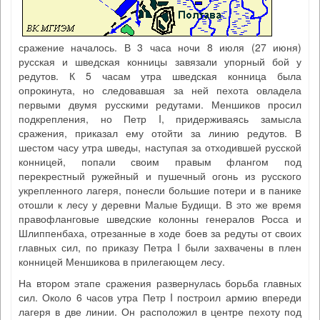
сражение началось. В 3 часа ночи 8 июля (27 июня)
русская и шведская конницы завязали упорный бой у
редутов. К 5 часам утра шведская конница была
опрокинута, но следовавшая за ней пехота овладела
первыми двумя русскими редутами. Меншиков просил
подкрепления, но Петр I, придерживаясь замысла
сражения, приказал ему отойти за линию редутов. В
шестом часу утра шведы, наступая за отходившей русской
конницей, попали своим правым флангом под
перекрестный ружейный и пушечный огонь из русского
укрепленного лагеря, понесли большие потери и в панике
отошли к лесу у деревни Малые Будищи. В это же время
правофланговые шведские колонны генералов Росса и
Шлиппенбаха, отрезанные в ходе боев за редуты от своих
главных сил, по приказу Петра I были захвачены в плен
конницей Меншикова в прилегающем лесу.
На втором этапе сражения развернулась борьба главных
сил. Около 6 часов утра Петр I построил армию впереди
лагеря в две линии. Он расположил в центре пехоту под