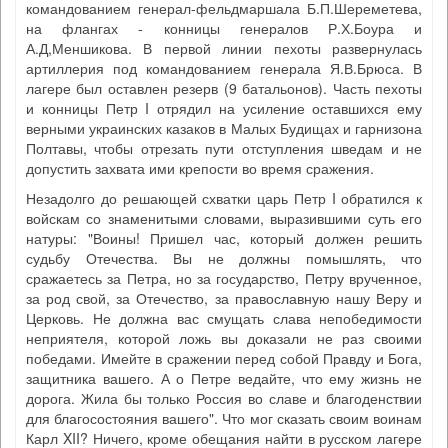
командованием генерал-фельдмаршала Б.П.Шереметева,
на флангах - конницы генералов Р.Х.Боура и
А.Д,Меншикова. В первой линии пехоты развернулась
артиллерия под командованием генерала Я.В.Брюса. В
лагере был оставлен резерв (9 батальонов). Часть пехоты
и конницы Петр I отрядил на усиление оставшихся ему
верными украинских казаков в Малых Будищах и гарнизона
Полтавы, чтобы отрезать пути отступления шведам и не
допустить захвата ими крепости во время сражения.
Незадолго до решающей схватки царь Петр I обратился к
войскам со знаменитыми словами, выразившими суть его
натуры: "Воины! Пришел час, который должен решить
судьбу Отечества. Вы не должны помышлять, что
сражаетесь за Петра, но за государство, Петру врученное,
за род свой, за Отечество, за православную нашу Веру и
Церковь. Не должна вас смущать слава непобедимости
неприятеля, которой ложь вы доказали не раз своими
победами. Имейте в сражении перед собой Правду и Бога,
защитника вашего. А о Петре ведайте, что ему жизнь не
дорога. Жила бы только Россия во славе и благоденствии
для благосостояния вашего". Что мог сказать своим воинам
Карл XII? Ничего, кроме обещания найти в русском лагере