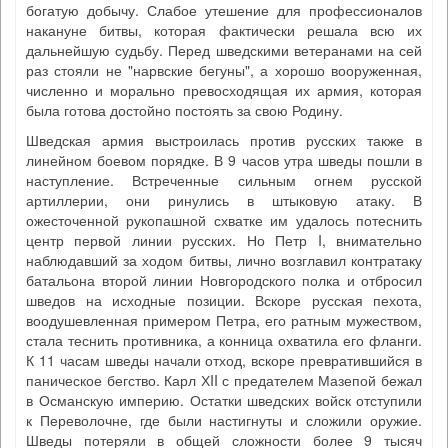
богатую добычу. Слабое утешение для профессионалов
накануне битвы, которая фактически решала всю их
дальнейшую судьбу. Перед шведскими ветеранами на сей
раз стояли не "нарвские бегуны", а хорошо вооруженная,
численно и морально превосходящая их армия, которая
была готова достойно постоять за свою Родину.
Шведская армия выстроилась против русских также в
линейном боевом порядке. В 9 часов утра шведы пошли в
наступление. Встреченные сильным огнем русской
артиллерии, они ринулись в штыковую атаку. В
ожесточенной рукопашной схватке им удалось потеснить
центр первой линии русских. Но Петр I, внимательно
наблюдавший за ходом битвы, лично возглавил контратаку
батальона второй линии Новгородского полка и отбросил
шведов на исходные позиции. Вскоре русская пехота,
воодушевленная примером Петра, его ратным мужеством,
стала теснить противника, а конница охватила его фланги.
К 11 часам шведы начали отход, вскоре превратившийся в
паническое бегство. Карл ХII с предателем Мазепой бежал
в Османскую империю. Остатки шведских войск отступили
к Переволочне, где были настигнуты и сложили оружие.
Шведы потеряли в общей сложности более 9 тысяч