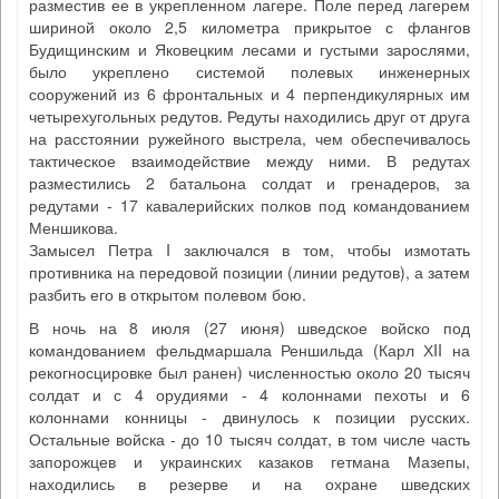
разместив ее в укрепленном лагере. Поле перед лагерем
шириной около 2,5 километра прикрытое с флангов
Будищинским и Яковецким лесами и густыми зарослями,
было укреплено системой полевых инженерных
сооружений из 6 фронтальных и 4 перпендикулярных им
четырехугольных редутов. Редуты находились друг от друга
на расстоянии ружейного выстрела, чем обеспечивалось
тактическое взаимодействие между ними. В редутах
разместились 2 батальона солдат и гренадеров, за
редутами - 17 кавалерийских полков под командованием
Меншикова.
Замысел Петра I заключался в том, чтобы измотать
противника на передовой позиции (линии редутов), а затем
разбить его в открытом полевом бою.
В ночь на 8 июля (27 июня) шведское войско под
командованием фельдмаршала Реншильда (Карл ХII на
рекогносцировке был ранен) численностью около 20 тысяч
солдат и с 4 орудиями - 4 колоннами пехоты и 6
колоннами конницы - двинулось к позиции русских.
Остальные войска - до 10 тысяч солдат, в том числе часть
запорожцев и украинских казаков гетмана Мазепы,
находились в резерве и на охране шведских