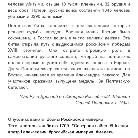
человек убитыми, свыше 18 тысяч пленными, 32 орудия и
весь обоз. Потери русских войск составили 1345 человек
убитыми и 3290 ранеными.
Полтавская битва относится к тем сражениям, которые
решают судьбы народов. Военная мощь Швеции была
сокрушена, а Россия вошла в число великих держав. Эта
битва открыла путь к выдающимся российским победам
XVIII столетия. Она сыграла огромную роль в
самосознании русского солдата, который на полтавских
полях впервые ощутил себя одним из первых в Европе.
Днем Полтавы завершается эпоха шведского натиска на
Восток, начавшаяся во времена Александра Невского. Для
участников сражения выпущена медаль "За Полтавскую
баталию".
"От Руси Древней до Империи Российской". Шишкин
Сергей Петрович, г. Уфа.
Опубликовано в
Войны Российской империи
Теги
полтавская битва 1709
Северная война
Швеция
петр i алексеевич
российская империя
медаль