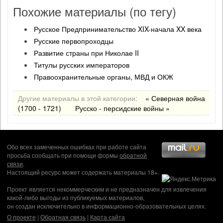
Похожие материалы (по тегу)
Русское Предпринимательство XIX-начала XX века
Русские первопроходцы
Развитие страны при Николае II
Титулы русских императоров
Правоохранительные органы, МВД и ОКЖ
Другие материалы в этой категории:
« Северная война
(1700 - 1721)
Русско - персидские войны »
Обо всех замеченных ошибках при работе сайта
просьба сообщать при помощи формы
обратной
связи
.
Настоящий ресурс может содержать материалы 18+.
Проект является некоммерческим и не предназначен для извлечения
какой-либо выгоды из публикуемых материалов,
он создан исключительно в информационно-образовательных целях.
О проекте
|
Обратная связь
|
Карта сайта