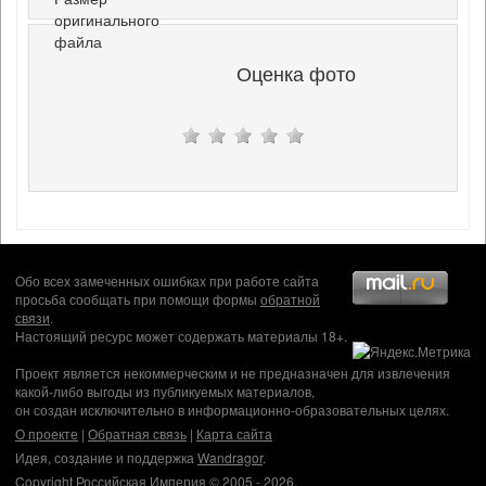
оригинального
файла
Оценка фото
Обо всех замеченных ошибках при работе сайта
просьба сообщать при помощи формы
обратной
связи
.
Настоящий ресурс может содержать материалы 18+.
Проект является некоммерческим и не предназначен для извлечения
какой-либо выгоды из публикуемых материалов,
он создан исключительно в информационно-образовательных целях.
О проекте
|
Обратная связь
|
Карта сайта
Идея, создание и поддержка
Wandragor
.
Copyright Российская Империя © 2005 - 2026.