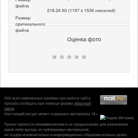
файла
218.24 Кб (1197 x 1536 пикселей)
Размер
оригинального
файла
Оценка фото
Обо всех замеченных ошибках при работе сайта
просьба сообщать при помощи формы
обратной
связи
.
Настоящий ресурс может содержать материалы 18+.
Проект является некоммерческим и не предназначен для извлечения
какой-либо выгоды из публикуемых материалов,
он создан исключительно в информационно-образовательных целях.