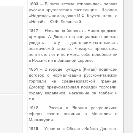
1803
– В путешествие отправилась первая
русская кругосветная экспедиция. Шлюпом
«Надежда» командовал И.Ф. Крузенштерн, а
«Невой» - Ю.Ф. Лисянский.
1817
– Начала действовать Нижегородская
ярмарка. А. Дюма-отец специально приехал
увидеть эту достопримечательность
экзотической страны. Ярмарка процветала
почти сто лет и не имела себе подобных ни
в России, ни в Западной Европе.
1851
– В городе Кульджа (Китай) подписан
договор о нормализации русско-китайской
торговли на среднеазиатской границе.
Договор предусматривал порядок торговли,
охрану караванов, наказание за грабеж и
т.д.
1912
– Россия и Япония разграничили
сферы своего влияния в Монголии и
Маньчжурии.
1918
– Украина и Область Войска Донского