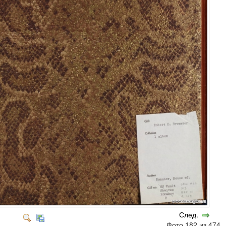
След.
Фото 182 из 474