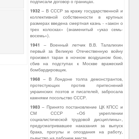
подписали договор о границах.
1932
– В СССР за кражу государственной и
коллективной собственности в крупных
размерах введена смертная казнь - «закон о
трех колосках» (знаменитый «указ семь-
восемь»).
1941
– Военный летчик В.В. Талалихин
первый за Великую Отечественную войну
произвел таран в ночном воздушном бою,
сбив на подступах к Москве вражеский
бомбардировщик.
1968
– В Лондоне толпа демонстрантов,
протестующих против притеснений
украинских поэтов и писателей, забросала
камнями посольство СССР.
1983
– Принято постановление ЦК КПСС и
СМ СССР «Об укреплении
социалистической трудовой дисциплины»,
предусматривавшее наказания за выпуск
брака, прогулы и опоздания на работу,
пьянство на рабочем месте.