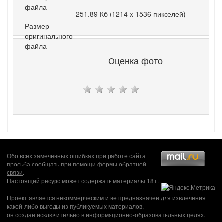
файла
251.89 Кб (1214 x 1536 пикселей)
Размер
оригинального
файла
Оценка фото
Обо всех замеченных ошибках при работе сайта
просьба сообщать при помощи формы
обратной
связи
.
Настоящий ресурс может содержать материалы 18+.
Проект является некоммерческим и не предназначен для извлечения
какой-либо выгоды из публикуемых материалов,
он создан исключительно в информационно-образовательных целях.