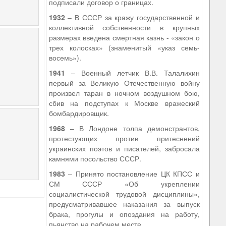
подписали договор о границах.
1932
– В СССР за кражу государственной и
коллективной собственности в крупных
размерах введена смертная казнь - «закон о
трех колосках» (знаменитый «указ семь-
восемь»).
1941
– Военный летчик В.В. Талалихин
первый за Великую Отечественную войну
произвел таран в ночном воздушном бою,
сбив на подступах к Москве вражеский
бомбардировщик.
1968
– В Лондоне толпа демонстрантов,
протестующих против притеснений
украинских поэтов и писателей, забросала
камнями посольство СССР.
1983
– Принято постановление ЦК КПСС и
СМ СССР «Об укреплении
социалистической трудовой дисциплины»,
предусматривавшее наказания за выпуск
брака, прогулы и опоздания на работу,
пьянство на рабочем месте.