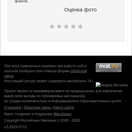
файла
Оценка фото
Обо всех замеченных ошибках при работе сайта
просьба сообщать при помощи формы
обратной
связи
.
Настоящий ресурс может содержать материалы 18+.
Проект является некоммерческим и не предназначен для извлечения
какой-либо выгоды из публикуемых материалов,
он создан исключительно в информационно-образовательных целях.
О проекте
|
Обратная связь
|
Карта сайта
Идея, создание и поддержка
Wandragor
.
Copyright Российская Империя © 2005 - 2026.
v.5.2023.0712