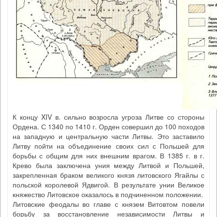
К концу XIV в. сильно возросла угроза Литве со стороны
Ордена. С 1340 по 1410 г. Орден совершил до 100 походов
на западную и центральную части Литвы. Это заставило
Литву пойти на объединение своих сил с Польшей для
борьбы с общим для них внешним врагом. В 1385 г. в г.
Крево была заключена уния между Литвой и Польшей,
закрепленная браком великого князя литовского Ягайлы с
польской королевой Ядвигой. В результате унии Великое
княжество Литовское оказалось в подчиненном положении.
Литовские феодалы во главе с князем Витовтом повели
борьбу за восстановление независимости Литвы и