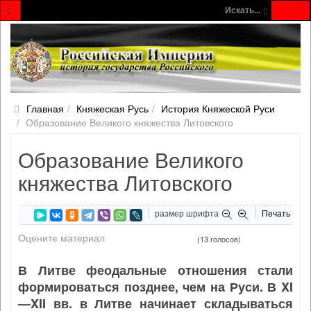
Искать...
Главная
Княжеская Русь
История Княжеской Руси
Образование Великого княжества Литовского
Образование Великого
княжества Литовского
размер шрифта
Печать
Оцените материал
(13 голосов)
В Литве феодальные отношения стали
формироваться позднее, чем на Руси. В XI
—XII вв. в Литве начинает складываться