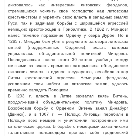
диктовалось как интересами литовских феодалов,
стремившихся усилить свое господство над литовским
крестьянством и укрепить свою власть в западных землях
Руси, так и задачами борьбы с ширившейся агрессией
немецких крестоносцев в Прибалтике. В 1262 г. Миндовг
нанес тяжелое поражение Ордену у озера Дурбе. Но в
1263 г. Миндовг был убит в результате заговора литовских
князей (поддержанных Орденом), власть которых
ущемлялась объединительной политикой Миндовга.
Последовавшая после этого 30-летняя усобица между
князьями за власть временно затормозила объединение
литовских земель в единое государство, ослабила отпор
Литвы крестоносной агрессии. Немецким феодалам,
усилившим свои набеги на литовские земли, удалось
временно овладеть Полоцком.
В 1293 г. власть в Литве захватил князь Витень,
продолживший объединительную политику Миндовга.
Возобновив борьбу с Орденом, Витень занял Динабург
(Двинск), а в 1307 г. — Полоцк. Литовцы перебили в
Полоцке всех немцев и уничтожили построенные ими
католические церкви. В борьбе с немецкими захватчиками
талантливым полководцем проявил себя гродненский