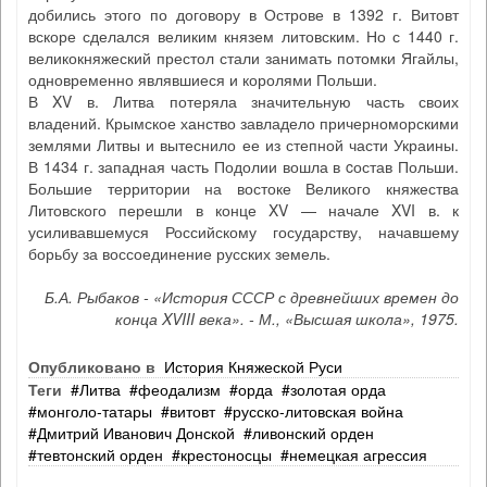
добились этого по договору в Острове в 1392 г. Витовт
вскоре сделался великим князем литовским. Но с 1440 г.
великокняжеский престол стали занимать потомки Ягайлы,
одновременно являвшиеся и королями Польши.
В XV в. Литва потеряла значительную часть своих
владений. Крымское ханство завладело причерноморскими
землями Литвы и вытеснило ее из степной части Украины.
В 1434 г. западная часть Подолии вошла в cостав Польши.
Большие территории на востоке Великого княжества
Литовского перешли в конце XV — начале XVI в. к
усиливавшемуся Российскому государству, начавшему
борьбу за воссоединение русских земель.
Б.А. Рыбаков - «История СССР с древнейших времен до
конца XVIII века». - М., «Высшая школа», 1975.
Опубликовано в
История Княжеской Руси
Теги
Литва
феодализм
орда
золотая орда
монголо‐татары
витовт
русско‐литовская война
Дмитрий Иванович Донской
ливонский орден
тевтонский орден
крестоносцы
немецкая агрессия