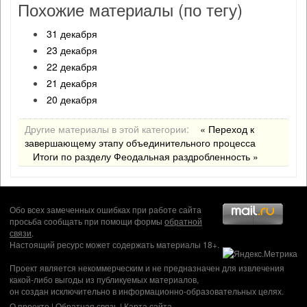
Похожие материалы (по тегу)
31 декабря
23 декабря
22 декабря
21 декабря
20 декабря
Другие материалы в этой категории:
« Переход к
завершающему этапу объединительного процесса
Итоги по разделу Феодальная раздробленность »
Обо всех замеченных ошибках при работе сайта
просьба сообщать при помощи формы
обратной
связи
.
Настоящий ресурс может содержать материалы 18+.
Проект является некоммерческим и не предназначен для извлечения
какой-либо выгоды из публикуемых материалов,
он создан исключительно в информационно-образовательных целях.
О проекте
|
Обратная связь
|
Карта сайта