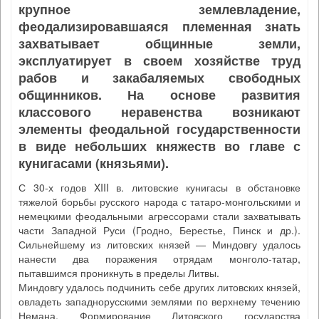
крупное землевладение,
феодализировавшаяся племенная знать
захватывает общинные земли,
эксплуатирует в своем хозяйстве труд
рабов и закабаляемых свободных
общинников. На основе развития
классового неравенства возникают
элементы феодальной государственности
в виде небольших княжеств во главе с
кунигасами (князьями).
С 30-х годов XIII в. литовские кунигасы в обстановке
тяжелой борьбы русского народа с татаро-монгольскими и
немецкими феодальными агрессорами стали захватывать
части Западной Руси (Гродно, Берестье, Пинск и др.).
Сильнейшему из литовских князей — Миндовгу удалось
нанести два поражения отрядам монголо-татар,
пытавшимся проникнуть в пределы Литвы.
Миндовгу удалось подчинить себе других литовских князей,
овладеть западнорусскими землями по верхнему течению
Немана. Формирование Литовского государства