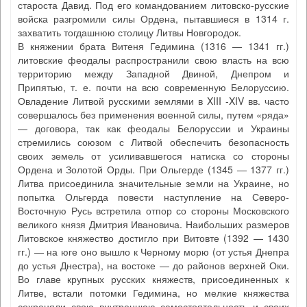
староста Давид. Под его командованием литовско-русские
войска разгромили силы Ордена, пытавшиеся в 1314 г.
захватить тогдашнюю столицу Литвы Новгородок.
В княжении брата Витеня Гедимина (1316 — 1341 гг.)
литовские феодалы распространили свою власть на всю
территорию между Западной Двиной, Днепром и
Припятью, т. е. почти на всю современную Белоруссию.
Овладение Литвой русскими землями в XIII -XIV вв. часто
совершалось без применения военной силы, путем «ряда»
— договора, так как феодалы Белоруссии и Украины
стремились союзом с Литвой обеспечить безопасность
своих земель от усиливавшегося натиска со стороны
Ордена и Золотой Орды. При Ольгерде (1345 — 1377 гг.)
Литва присоединила значительные земли на Украине, но
попытка Ольгерда повести наступление на Северо-
Восточную Русь встретила отпор со стороны Московского
великого князя Дмитрия Ивановича. Наибольших размеров
Литовское княжество достигло при Витовте (1392 — 1430
гг.) — на юге оно вышло к Черному морю (от устья Днепра
до устья Днестра), на востоке — до районов верхней Оки.
Во главе крупных русских княжеств, присоединенных к
Литве, встали потомки Гедимина, но мелкие княжества
сохраняли свою внутреннюю самостоятельность и своих