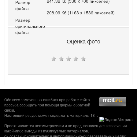
241.32 Кб (530 x 700 пикселей)
Размер
файла
208.09 Кб (1163 x 1536 пикселей)
Размер
оригинального
файла
Оценка фото
Обо всех замеченных ошибках при работе сайта
просьба сообщать при помощи формы
обратной
связи
.
Настоящий ресурс может содержать материалы 18+.
Проект является некоммерческим и не предназначен для извлечения
какой-либо выгоды из публикуемых материалов,
он создан исключительно в информационно-образовательных целях.