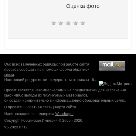
Оценка фото
Обо всех замеченных ошибках при работе сайта
просьба сообщать при помощи формы
обратной
связи
.
Настоящий ресурс может содержать материалы 18+.
Проект является некоммерческим и не предназначен для извлечения
какой-либо выгоды из публикуемых материалов,
он создан исключительно в информационно-образовательных целях.
О проекте
|
Обратная связь
|
Карта сайта
Идея, создание и поддержка
Wandragor
.
Copyright Российская Империя © 2005 - 2026.
v.5.2023.0712