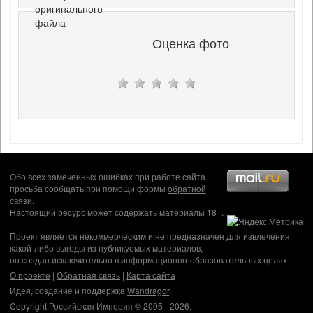
оригинального
файла
Оценка фото
Обо всех замеченных ошибках при работе сайта
просьба сообщать при помощи формы
обратной
связи
.
Настоящий ресурс может содержать материалы 18+.
Проект является некоммерческим и не предназначен для извлечения
какой-либо выгоды из публикуемых материалов,
он создан исключительно в информационно-образовательных целях.
О проекте
|
Обратная связь
|
Карта сайта
Идея, создание и поддержка
Wandragor
.
Copyright Российская Империя © 2005 - 2026.