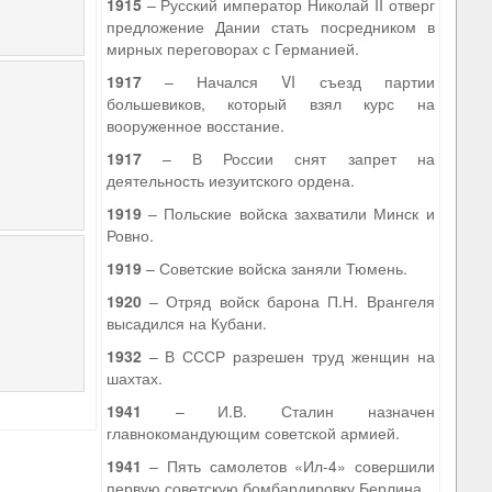
1915
– Русский император Николай II отверг
предложение Дании стать посредником в
мирных переговорах с Германией.
1917
– Начался VI съезд партии
большевиков, который взял курс на
вооруженное восстание.
1917
– В России снят запрет на
деятельность иезуитского ордена.
1919
– Польские войска захватили Минск и
Ровно.
1919
– Советские войска заняли Тюмень.
1920
– Отряд войск барона П.Н. Врангеля
высадился на Кубани.
1932
– В СССР разрешен труд женщин на
шахтах.
1941
– И.В. Сталин назначен
главнокомандующим советской армией.
1941
– Пять самолетов «Ил-4» совершили
первую советскую бомбардировку Берлина.