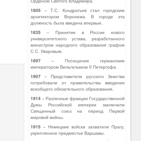
Орденом Святого Владимира.
1805
– Т.С. Кондратьев стал городским
архитектором Воронежа. В городе эта
должность была введена впервые.
1835
– Принятие в России нового
университетского устава, разработанного
министром народного образования графом
С.С. Уваровым.
1897
– Посещение германским
императором Вильгельмом II Петергофа.
1907
– Представители русского Земства
потребовали от правительства введения
всеобщего обязательного образования.
1914
– Различные фракции Государственной
Думы Российской империи заключили
Священный союз на период Первой
мировой войны.
1915
– Немецкие войска захватили Прагу,
укрепленное предместье Варшавы.