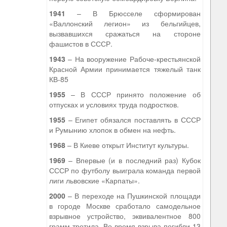
1941
– В Брюсселе сформирован
«Валлонский легион» из бельгийцев,
вызвавшихся сражаться на стороне
фашистов в СССР.
1943
– На вооружение Рабоче-крестьянской
Красной Армии принимается тяжелый танк
КВ-85
1955
– В СССР принято положение об
отпусках и условиях труда подростков.
1955
– Египет обязался поставлять в СССР
и Румынию хлопок в обмен на нефть.
1968
– В Киеве открыт Институт культуры.
1969
– Впервые (и в последний раз) Кубок
СССР по футболу выиграла команда первой
лиги львовские «Карпаты».
2000
– В переходе на Пушкинской площади
в городе Москве сработало самодельное
взрывное устройство, эквивалентное 800
грамм тротила. Во время взрыва погибли 13