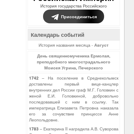
История государства Российского
Присоединиться
Календарь событий
История названия месяца -
Август
День священномученика Ермолая,
преподобного многострадального
Моисея Угрина, Печерского
1742
– На поселение в Среднеколымск
доставлены первый вице-канцлер
внутренних дел России граф М.Г. Головкин с
женой Е.И. Головкиной, добровольно
последовавшей с ним в ссылку. Так
императрица Елизавета Петровна наказала
его за сочувствие принцессе Анне
Леопольдовне.
1783
– Екатерина II наградила А.В. Суворова