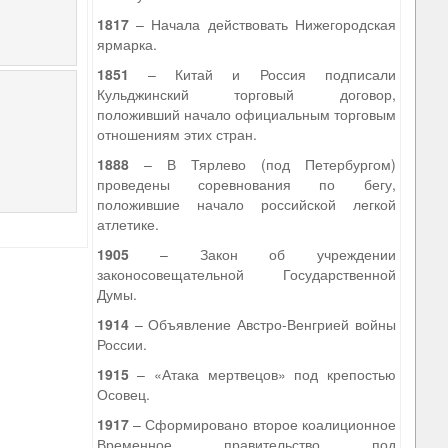
1817
– Начала действовать Нижегородская
ярмарка.
1851
– Китай и Россия подписали
Кульджинский торговый договор,
положивший начало официальным торговым
отношениям этих стран.
1888
– В Тярлево (под Петербургом)
проведены соревнования по бегу,
положившие начало российской легкой
атлетике.
1905
– Закон об учреждении
законосовещательной Государственной
Думы.
1914
– Объявление Австро-Венгрией войны
России.
1915
– «Атака мертвецов» под крепостью
Осовец.
1917
– Сформировано второе коалиционное
Временное правительство под