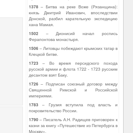
1378
– Битва на реке Воже (Рязанщина):
князь Дмитрий Иванович, впоследствии
Донской, разбил карательную экспедицию
хана Мамая.
1502
– Дионисий начал роспись
Ферапонтова монастыря.
1506
– Литовцы побеждают крымских татар в
Клецкой битве.
1723
– Во время персидского похода
русской армии и флота 1722 - 1723 русским
десантом взят Баку.
1726
– Подписан союзный договор между
Священной Римской и Российской
империями.
1783
– Грузия вступила под власть и
покровительство России.
1790
– Писатель А.Н. Радищев приговорен к
казни за книгу «Путешествие из Петербурга в
Москву».