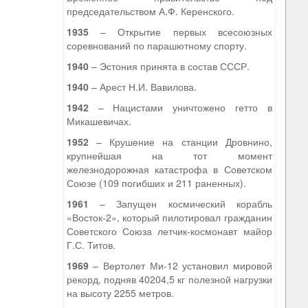
председательством А.Ф. Керенского.
1935
– Открытие первых всесоюзных
соревнований по парашютному спорту.
1940
– Эстония принята в состав СССР.
1940
– Арест Н.И. Вавилова.
1942
– Нацистами уничтожено гетто в
Микашевичах.
1952
– Крушение на станции Дровнино,
крупнейшая на тот момент
железнодорожная катастрофа в Советском
Союзе (109 погибших и 211 раненных).
1961
– Запущен космический корабль
«Восток-2», который пилотировал гражданин
Советского Союза летчик-космонавт майор
Г.С. Титов.
1969
– Вертолет Ми-12 установил мировой
рекорд, подняв 40204,5 кг полезной нагрузки
на высоту 2255 метров.