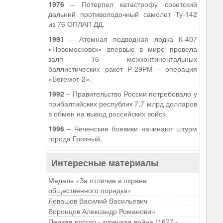
1976
– Потерпел катастрофу советский
дальний противолодочный самолет Ту-142
из 76 ОПЛАП ДД.
1991
– Атомная подводная лодка К-407
«Новомосковск» впервые в мире провела
залп 16 межконтинентальных
баллистических ракет Р-29РМ - операция
«Бегемот-2».
1992
– Правительство России потребовало у
прибалтийских республик 7,7 млрд долларов
в обмен на вывод российских войск.
1996
– Чеченские боевики начинают штурм
города Грозный.
Интересные материалы
Медаль «За отличие в охране
общественного порядка»
Левашов Василий Васильевич
Воронцов Александр Романович
Первая русско - турецкая война (1677 -