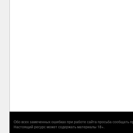
Обо всех замеченных ошибках при работе сайта просьба сообщать
Настоящий ресурс может содержать материалы 18+.