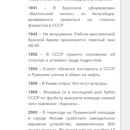
1941
– В Брюсселе сформирован
«Валлонский легион» из бельгийцев,
вызвавшихся сражаться на стороне
фашистов в СССР.
1943
– На вооружение Рабоче-крестьянской
Красной Армии принимается тяжелый танк
КВ-85
1955
– В СССР принято положение об
отпусках и условиях труда подростков.
1955
– Египет обязался поставлять в СССР
и Румынию хлопок в обмен на нефть.
1968
– В Киеве открыт Институт культуры.
1969
– Впервые (и в последний раз) Кубок
СССР по футболу выиграла команда первой
лиги львовские «Карпаты».
2000
– В переходе на Пушкинской площади
в городе Москве сработало самодельное
взрывное устройство, эквивалентное 800
грамм тротила. Во время взрыва погибли 13