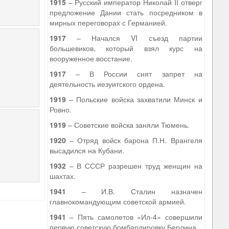
1915
– Русский император Николай II отверг
предложение Дании стать посредником в
мирных переговорах с Германией.
1917
– Начался VI съезд партии
большевиков, который взял курс на
вооруженное восстание.
1917
– В России снят запрет на
деятельность иезуитского ордена.
1919
– Польские войска захватили Минск и
Ровно.
1919
– Советские войска заняли Тюмень.
1920
– Отряд войск барона П.Н. Врангеля
высадился на Кубани.
1932
– В СССР разрешен труд женщин на
шахтах.
1941
– И.В. Сталин назначен
главнокомандующим советской армией.
1941
– Пять самолетов «Ил-4» совершили
первую советскую бомбардировку Берлина.