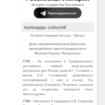
История государства Российского
Присоединиться
Календарь событий
История названия месяца -
Август
День священномученика Ермолая,
преподобного многострадального
Моисея Угрина, Печерского
1742
– На поселение в Среднеколымск
доставлены первый вице-канцлер
внутренних дел России граф М.Г. Головкин с
женой Е.И. Головкиной, добровольно
последовавшей с ним в ссылку. Так
императрица Елизавета Петровна наказала
его за сочувствие принцессе Анне
Леопольдовне.
1783
– Екатерина II наградила А.В. Суворова