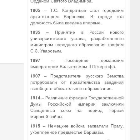
Орденом Святого Владимира.
1805
– Т.С. Кондратьев стал городским
архитектором Воронежа. В городе эта
должность была введена впервые.
1835
– Принятие в России нового
университетского устава, разработанного
министром народного образования графом
С.С. Уваровым.
1897
– Посещение германским
императором Вильгельмом II Петергофа.
1907
– Представители русского Земства
потребовали от правительства введения
всеобщего обязательного образования.
1914
– Различные фракции Государственной
Думы Российской империи заключили
Священный союз на период Первой
мировой войны.
1915
– Немецкие войска захватили Прагу,
укрепленное предместье Варшавы.