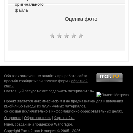
оригинального
файла
Оценка фото
Обо всех замеченных ошибках при работе сайта
просьба сообщать при помощи формы
обратной
связи
.
Настоящий ресурс может содержать материалы 18+.
Проект является некоммерческим и не предназначен для извлечения
какой-либо выгоды из публикуемых материалов,
он создан исключительно в информационно-образовательных целях.
О проекте
|
Обратная связь
|
Карта сайта
Идея, создание и поддержка
Wandragor
.
Copyright Российская Империя © 2005 - 2026.