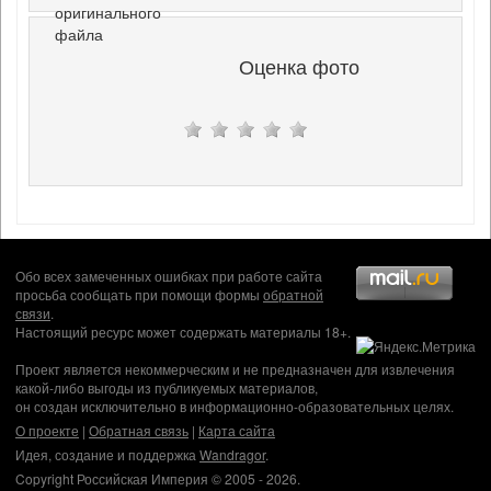
оригинального
файла
Оценка фото
Обо всех замеченных ошибках при работе сайта
просьба сообщать при помощи формы
обратной
связи
.
Настоящий ресурс может содержать материалы 18+.
Проект является некоммерческим и не предназначен для извлечения
какой-либо выгоды из публикуемых материалов,
он создан исключительно в информационно-образовательных целях.
О проекте
|
Обратная связь
|
Карта сайта
Идея, создание и поддержка
Wandragor
.
Copyright Российская Империя © 2005 - 2026.