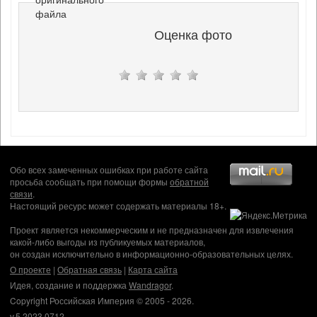
файла
Оценка фото
Обо всех замеченных ошибках при работе сайта
просьба сообщать при помощи формы
обратной
связи
.
Настоящий ресурс может содержать материалы 18+.
Проект является некоммерческим и не предназначен для извлечения
какой-либо выгоды из публикуемых материалов,
он создан исключительно в информационно-образовательных целях.
О проекте
|
Обратная связь
|
Карта сайта
Идея, создание и поддержка
Wandragor
.
Copyright Российская Империя © 2005 - 2026.
v.5.2023.0712