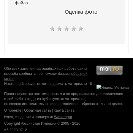
файла
Оценка фото
Обо всех замеченных ошибках при работе сайта
просьба сообщать при помощи формы
обратной
связи
.
Настоящий ресурс может содержать материалы 18+.
Проект является некоммерческим и не предназначен для извлечения
какой-либо выгоды из публикуемых материалов,
он создан исключительно в информационно-образовательных целях.
О проекте
|
Обратная связь
|
Карта сайта
Идея, создание и поддержка
Wandragor
.
Copyright Российская Империя © 2005 - 2026.
v.5.2023.0712