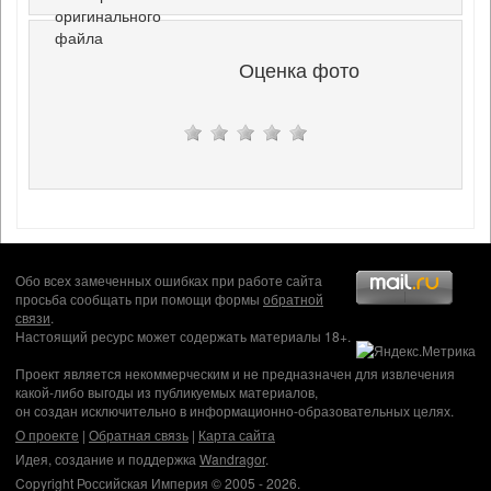
оригинального
файла
Оценка фото
Обо всех замеченных ошибках при работе сайта
просьба сообщать при помощи формы
обратной
связи
.
Настоящий ресурс может содержать материалы 18+.
Проект является некоммерческим и не предназначен для извлечения
какой-либо выгоды из публикуемых материалов,
он создан исключительно в информационно-образовательных целях.
О проекте
|
Обратная связь
|
Карта сайта
Идея, создание и поддержка
Wandragor
.
Copyright Российская Империя © 2005 - 2026.