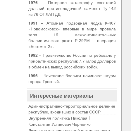
1976
– Потерпел катастрофу советский
дальний противолодочный самолет Ту-142
из 76 ОПЛАП ДД.
1991
– Атомная подводная лодка К-407
«Новомосковск» впервые в мире провела
залп 16 межконтинентальных
баллистических ракет Р-29РМ - операция
«Бегемот-2».
1992
– Правительство России потребовало у
прибалтийских республик 7,7 млрд долларов
в обмен на вывод российских войск.
1996
– Чеченские боевики начинают штурм
города Грозный.
Интересные материалы
Административно-территориальное деление
республик, входивших в состав СССР
Внутренняя политика Николая I
Константин Устинович Черненко
Духовные искания русской интеллигенции