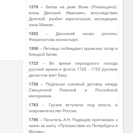
1378
– Битва на реке Воже (Рязанщина):
князь Дмитрий Иванович, впоследствии
Донской, разбил карательную экспедицию
хана Мамая.
1502
– Дионисий начал роспись
Ферапонтова монастыря.
1506
– Литовцы побеждают крымских татар в
Клецкой битве.
1723
– Во время персидского похода
русской армии и флота 1722 - 1723 русским
десантом взят Баку.
1726
– Подписан союзный договор между
Священной Римской и Российской
империями.
1783
– Грузия вступила под власть и
покровительство России.
1790
– Писатель А.Н. Радищев приговорен к
казни за книгу «Путешествие из Петербурга в
Москву».