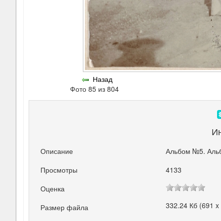
Назад
Фото 85 из 804
И
Описание
Альбом №5. Аль
Просмотры
4133
Оценка
332.24 Кб (691 x
Размер файла