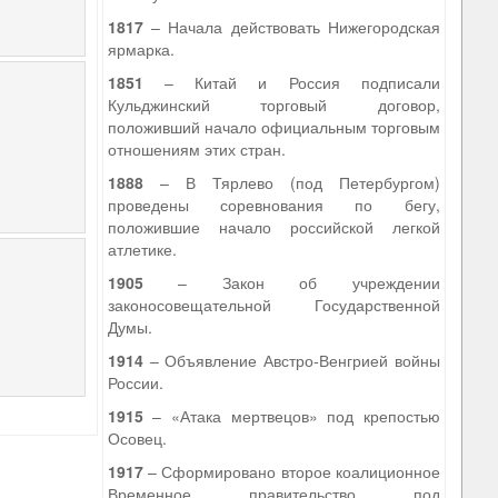
1817
– Начала действовать Нижегородская
ярмарка.
1851
– Китай и Россия подписали
Кульджинский торговый договор,
положивший начало официальным торговым
отношениям этих стран.
1888
– В Тярлево (под Петербургом)
проведены соревнования по бегу,
положившие начало российской легкой
атлетике.
1905
– Закон об учреждении
законосовещательной Государственной
Думы.
1914
– Объявление Австро-Венгрией войны
России.
1915
– «Атака мертвецов» под крепостью
Осовец.
1917
– Сформировано второе коалиционное
Временное правительство под