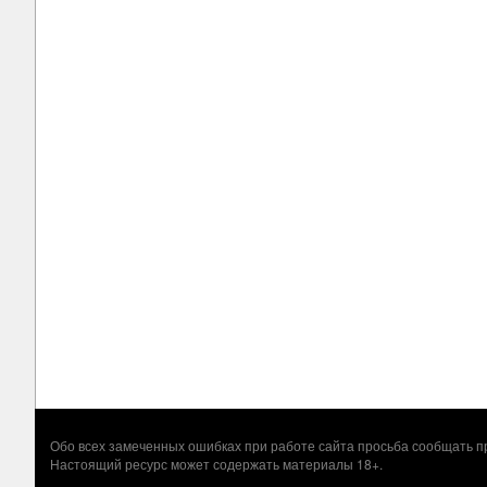
Обо всех замеченных ошибках при работе сайта просьба сообщать
Настоящий ресурс может содержать материалы 18+.