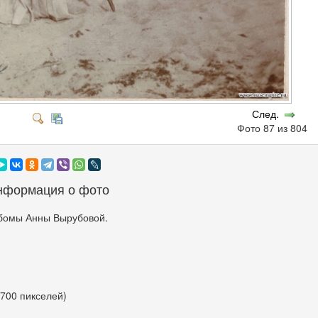
След.
Фото 87 из 804
нформация о фото
бомы Анны Вырубовой.
 700 пикселей)