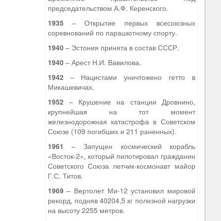
председательством А.Ф. Керенского.
1935
– Открытие первых всесоюзных
соревнований по парашютному спорту.
1940
– Эстония принята в состав СССР.
1940
– Арест Н.И. Вавилова.
1942
– Нацистами уничтожено гетто в
Микашевичах.
1952
– Крушение на станции Дровнино,
крупнейшая на тот момент
железнодорожная катастрофа в Советском
Союзе (109 погибших и 211 раненных).
1961
– Запущен космический корабль
«Восток-2», который пилотировал гражданин
Советского Союза летчик-космонавт майор
Г.С. Титов.
1969
– Вертолет Ми-12 установил мировой
рекорд, подняв 40204,5 кг полезной нагрузки
на высоту 2255 метров.