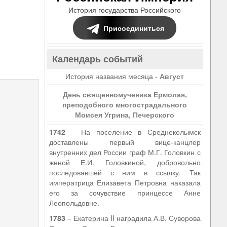
История государства Российского
Присоединиться
Календарь событий
История названия месяца -
Август
День священномученика Ермолая,
преподобного многострадального
Моисея Угрина, Печерского
1742
– На поселение в Среднеколымск
доставлены первый вице-канцлер
внутренних дел России граф М.Г. Головкин с
женой Е.И. Головкиной, добровольно
последовавшей с ним в ссылку. Так
императрица Елизавета Петровна наказала
его за сочувствие принцессе Анне
Леопольдовне.
1783
– Екатерина II наградила А.В. Суворова