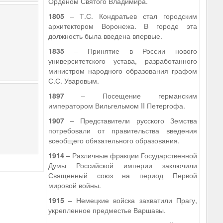
Орденом Святого Владимира.
1805
– Т.С. Кондратьев стал городским
архитектором Воронежа. В городе эта
должность была введена впервые.
1835
– Принятие в России нового
университетского устава, разработанного
министром народного образования графом
С.С. Уваровым.
1897
– Посещение германским
императором Вильгельмом II Петергофа.
1907
– Представители русского Земства
потребовали от правительства введения
всеобщего обязательного образования.
1914
– Различные фракции Государственной
Думы Российской империи заключили
Священный союз на период Первой
мировой войны.
1915
– Немецкие войска захватили Прагу,
укрепленное предместье Варшавы.