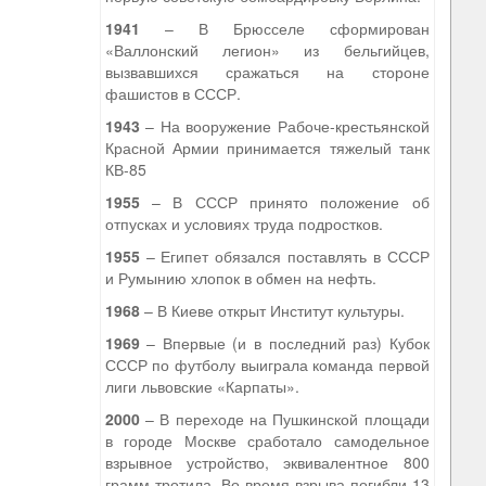
1941
– В Брюсселе сформирован
«Валлонский легион» из бельгийцев,
вызвавшихся сражаться на стороне
фашистов в СССР.
1943
– На вооружение Рабоче-крестьянской
Красной Армии принимается тяжелый танк
КВ-85
1955
– В СССР принято положение об
отпусках и условиях труда подростков.
1955
– Египет обязался поставлять в СССР
и Румынию хлопок в обмен на нефть.
1968
– В Киеве открыт Институт культуры.
1969
– Впервые (и в последний раз) Кубок
СССР по футболу выиграла команда первой
лиги львовские «Карпаты».
2000
– В переходе на Пушкинской площади
в городе Москве сработало самодельное
взрывное устройство, эквивалентное 800
грамм тротила. Во время взрыва погибли 13