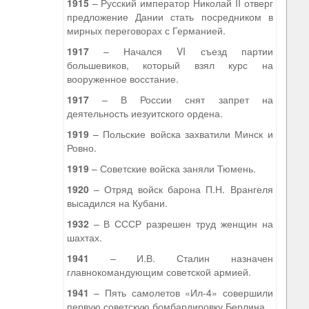
1915
– Русский император Николай II отверг
предложение Дании стать посредником в
мирных переговорах с Германией.
1917
– Начался VI съезд партии
большевиков, который взял курс на
вооруженное восстание.
1917
– В России снят запрет на
деятельность иезуитского ордена.
1919
– Польские войска захватили Минск и
Ровно.
1919
– Советские войска заняли Тюмень.
1920
– Отряд войск барона П.Н. Врангеля
высадился на Кубани.
1932
– В СССР разрешен труд женщин на
шахтах.
1941
– И.В. Сталин назначен
главнокомандующим советской армией.
1941
– Пять самолетов «Ил-4» совершили
первую советскую бомбардировку Берлина.