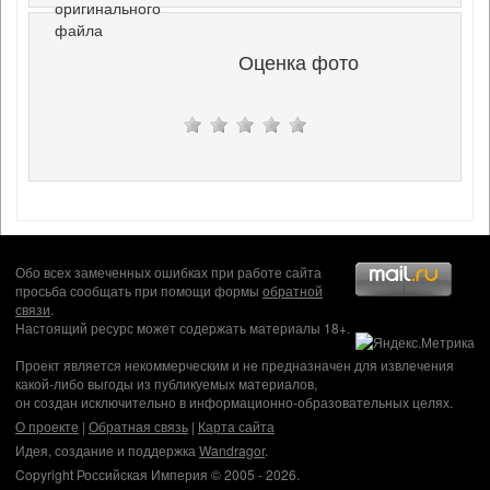
оригинального
файла
Оценка фото
Обо всех замеченных ошибках при работе сайта
просьба сообщать при помощи формы
обратной
связи
.
Настоящий ресурс может содержать материалы 18+.
Проект является некоммерческим и не предназначен для извлечения
какой-либо выгоды из публикуемых материалов,
он создан исключительно в информационно-образовательных целях.
О проекте
|
Обратная связь
|
Карта сайта
Идея, создание и поддержка
Wandragor
.
Copyright Российская Империя © 2005 - 2026.