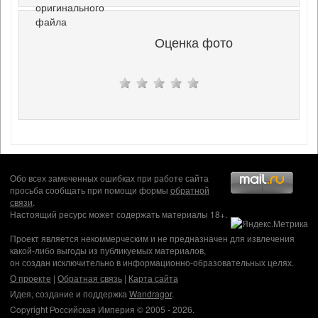
оригинального
файла
Оценка фото
Обо всех замеченных ошибках при работе сайта
просьба сообщать при помощи формы
обратной
связи
.
Настоящий ресурс может содержать материалы 18+.
Проект является некоммерческим и не предназначен для извлечения
какой-либо выгоды из публикуемых материалов,
он создан исключительно в информационно-образовательных целях.
О проекте
|
Обратная связь
|
Карта сайта
Идея, создание и поддержка
Wandragor
.
Copyright Российская Империя © 2005 - 2026.