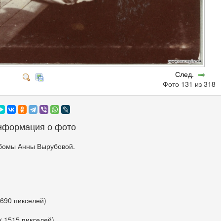
След.
Фото 131 из 318
нформация о фото
бомы Анны Вырубовой.
 690 пикселей)
x 1515 пикселей)