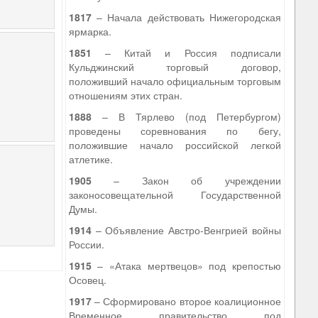
1817
– Начала действовать Нижегородская
ярмарка.
1851
– Китай и Россия подписали
Кульджинский торговый договор,
положивший начало официальным торговым
отношениям этих стран.
1888
– В Тярлево (под Петербургом)
проведены соревнования по бегу,
положившие начало российской легкой
атлетике.
1905
– Закон об учреждении
законосовещательной Государственной
Думы.
1914
– Объявление Австро-Венгрией войны
России.
1915
– «Атака мертвецов» под крепостью
Осовец.
1917
– Сформировано второе коалиционное
Временное правительство под