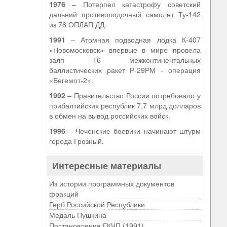
1976
– Потерпел катастрофу советский
дальний противолодочный самолет Ту-142
из 76 ОПЛАП ДД.
1991
– Атомная подводная лодка К-407
«Новомосковск» впервые в мире провела
залп 16 межконтинентальных
баллистических ракет Р-29РМ - операция
«Бегемот-2».
1992
– Правительство России потребовало у
прибалтийских республик 7,7 млрд долларов
в обмен на вывод российских войск.
1996
– Чеченские боевики начинают штурм
города Грозный.
Интересные материалы
Из истории программных документов
фракций
Герб Российской Республики
Медаль Пушкина
Постановления ГКЧП (1991)