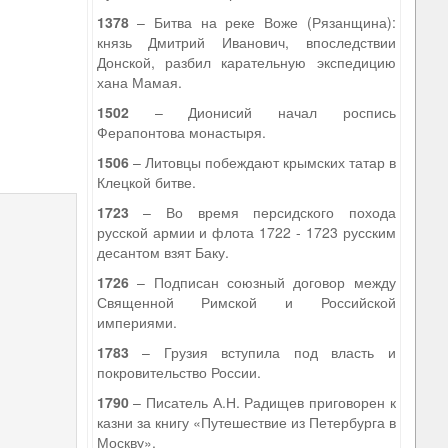
1378
– Битва на реке Воже (Рязанщина):
князь Дмитрий Иванович, впоследствии
Донской, разбил карательную экспедицию
хана Мамая.
1502
– Дионисий начал роспись
Ферапонтова монастыря.
1506
– Литовцы побеждают крымских татар в
Клецкой битве.
1723
– Во время персидского похода
русской армии и флота 1722 - 1723 русским
десантом взят Баку.
1726
– Подписан союзный договор между
Священной Римской и Российской
империями.
1783
– Грузия вступила под власть и
покровительство России.
1790
– Писатель А.Н. Радищев приговорен к
казни за книгу «Путешествие из Петербурга в
Москву».