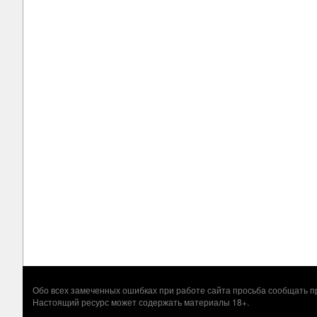
Обо всех замеченных ошибках при работе сайта просьба сообщать
Настоящий ресурс может содержать материалы 18+.