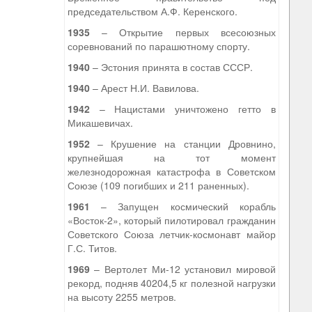
председательством А.Ф. Керенского.
1935
– Открытие первых всесоюзных
соревнований по парашютному спорту.
1940
– Эстония принята в состав СССР.
1940
– Арест Н.И. Вавилова.
1942
– Нацистами уничтожено гетто в
Микашевичах.
1952
– Крушение на станции Дровнино,
крупнейшая на тот момент
железнодорожная катастрофа в Советском
Союзе (109 погибших и 211 раненных).
1961
– Запущен космический корабль
«Восток-2», который пилотировал гражданин
Советского Союза летчик-космонавт майор
Г.С. Титов.
1969
– Вертолет Ми-12 установил мировой
рекорд, подняв 40204,5 кг полезной нагрузки
на высоту 2255 метров.