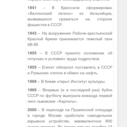
1941
– В Брюсселе сформирован
«Валлонский легион» из бельгийцев,
вызвавшихся сражаться на стороне
фашистов в СССР.
1943
– На вооружение Рабоче-крестьянской
Красной Армии принимается тяжелый танк
КВ-85
1955
– В СССР принято положение об
отпусках и условиях труда подростков.
1955
– Египет обязался поставлять в СССР
и Румынию хлопок в обмен на нефть.
1968
– В Киеве открыт Институт культуры.
1969
– Впервые (и в последний раз) Кубок
СССР по футболу выиграла команда первой
лиги львовские «Карпаты».
2000
– В переходе на Пушкинской площади
в городе Москве сработало самодельное
взрывное устройство, эквивалентное 800
грамм тротила. Во время взрыва погибли 13