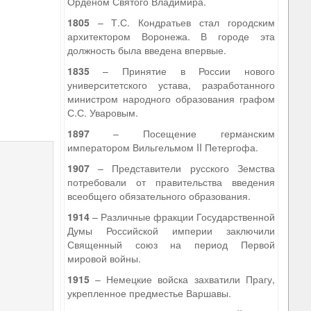
Орденом Святого Владимира.
1805
– Т.С. Кондратьев стал городским
архитектором Воронежа. В городе эта
должность была введена впервые.
1835
– Принятие в России нового
университетского устава, разработанного
министром народного образования графом
С.С. Уваровым.
1897
– Посещение германским
императором Вильгельмом II Петергофа.
1907
– Представители русского Земства
потребовали от правительства введения
всеобщего обязательного образования.
1914
– Различные фракции Государственной
Думы Российской империи заключили
Священный союз на период Первой
мировой войны.
1915
– Немецкие войска захватили Прагу,
укрепленное предместье Варшавы.