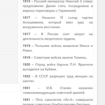
1915
– Русский император Николай II отверг
предложение Дании стать посредником в
мирных переговорах с Германией.
1917
– Начался VI съезд партии
большевиков, который взял курс на
вооруженное восстание.
1917
– В России снят запрет на
деятельность иезуитского ордена.
1919
– Польские войска захватили Минск и
Ровно.
1919
– Советские войска заняли Тюмень.
1920
– Отряд войск барона П.Н. Врангеля
высадился на Кубани.
1932
– В СССР разрешен труд женщин на
шахтах.
1941
– И.В. Сталин назначен
главнокомандующим советской армией.
1941
– Пять самолетов «Ил-4» совершили
первую советскую бомбардировку Берлина.