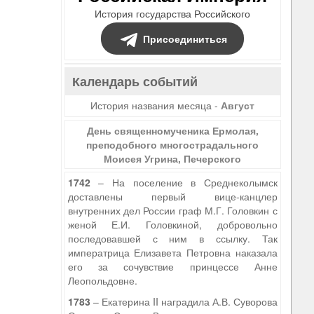
История государства Российского
Присоединиться
Календарь событий
История названия месяца -
Август
День священномученика Ермолая,
преподобного многострадального
Моисея Угрина, Печерского
1742
– На поселение в Среднеколымск
доставлены первый вице-канцлер
внутренних дел России граф М.Г. Головкин с
женой Е.И. Головкиной, добровольно
последовавшей с ним в ссылку. Так
императрица Елизавета Петровна наказала
его за сочувствие принцессе Анне
Леопольдовне.
1783
– Екатерина II наградила А.В. Суворова