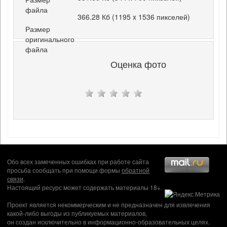
файла
366.28 Кб (1195 x 1536 пикселей)
Размер
оригинального
файла
Оценка фото
Обо всех замеченных ошибках при работе сайта
просьба сообщать при помощи формы
обратной
связи
.
Настоящий ресурс может содержать материалы 18+.
Проект является некоммерческим и не предназначен для извлечения
какой-либо выгоды из публикуемых материалов,
он создан исключительно в информационно-образовательных целях.