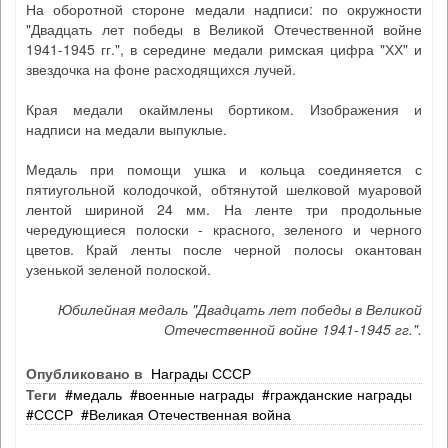
На оборотной стороне медали надписи: по окружности
"Двадцать лет победы в Великой Отечественной войне
1941-1945 гг.", в середине медали римская цифра "ХХ" и
звездочка на фоне расходящихся лучей.
Края медали окаймлены бортиком. Изображения и
надписи на медали выпуклые.
Медаль при помощи ушка и кольца соединяется с
пятиугольной колодочкой, обтянутой шелковой муаровой
лентой шириной 24 мм. На ленте три продольные
чередующиеся полоски - красного, зеленого и черного
цветов. Край ленты после черной полосы окантован
узенькой зеленой полоской.
Юбилейная медаль "Двадцать лет победы в Великой
Отечественной войне 1941-1945 гг.".
Опубликовано в
Награды СССР
Теги
медаль
военные награды
гражданские награды
СССР
Великая Отечественная война