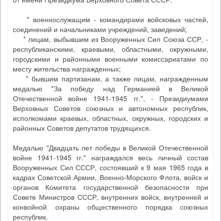
* военнослужащим - командирами войсковых частей,
соединений и начальниками учреждений, заведений;
* лицам, выбывшим из Вооруженных Сил Союза ССР, -
республиканскими, краевыми, областными, окружными,
городскими и районными военными комиссариатами по
месту жительства награжденных;
* бывшим партизанам, а также лицам, награжденным
медалью "За победу над Германией в Великой
Отечественной войне 1941-1945 гг.", - Президиумами
Верховных Советов союзных и автономных республик,
исполкомами краевых, областных, окружных, городских и
районных Советов депутатов трудящихся.
Медалью "Двадцать лет победы в Великой Отечественной
войне 1941-1945 гг." награждался весь личный состав
Вооруженных Сил СССР, состоявший к 9 мая 1965 года в
кадрах Советской Армии, Военно-Морского Флота, войск и
органов Комитета государственной безопасности при
Совете Министров СССР, внутренних войск, внутренней и
конвойной охраны общественного порядка союзных
республик.