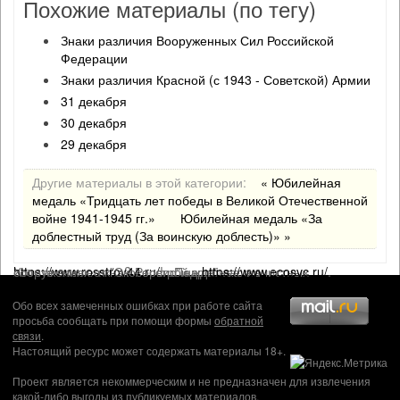
Похожие материалы (по тегу)
Знаки различия Вооруженных Сил Российской
Федерации
Знаки различия Красной (с 1943 - Советской) Армии
31 декабря
30 декабря
29 декабря
Другие материалы в этой категории:
« Юбилейная
медаль «Тридцать лет победы в Великой Отечественной
войне 1941-1945 гг.»
Юбилейная медаль «За
доблестный труд (За воинскую доблесть)» »
Хотите новые окна? Росстрой ждет вас на
https://www.rosstroy44.ru/
! . Подробнее о очистных сооружениях от "Экосервис" на
https://www.ecosvc.ru/
.
Обо всех замеченных ошибках при работе сайта
просьба сообщать при помощи формы
обратной
связи
.
Настоящий ресурс может содержать материалы 18+.
Проект является некоммерческим и не предназначен для извлечения
какой-либо выгоды из публикуемых материалов,