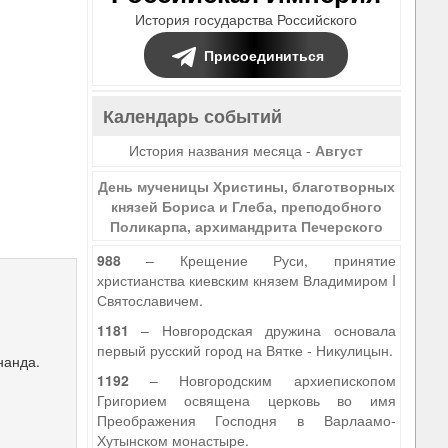
История государства Российского
Присоединиться
Календарь событий
История названия месяца -
Август
День мученицы Христины, благотворных
князей Бориса и Глеба, преподобного
Поликарпа, архимандрита Печерского
988
– Крещение Руси, принятие
христианства киевским князем Владимиром I
Святославичем.
1181
– Новгородская дружина основала
первый русский город на Вятке - Никулицын.
нанда.
1192
– Новгородским архиепископом
Григорием освящена церковь во имя
Преображения Господня в Варлаамо-
Хутынском монастыре.