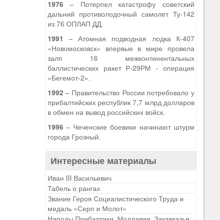
1976
– Потерпел катастрофу советский
дальний противолодочный самолет Ту-142
из 76 ОПЛАП ДД.
1991
– Атомная подводная лодка К-407
«Новомосковск» впервые в мире провела
залп 16 межконтинентальных
баллистических ракет Р-29РМ - операция
«Бегемот-2».
1992
– Правительство России потребовало у
прибалтийских республик 7,7 млрд долларов
в обмен на вывод российских войск.
1996
– Чеченские боевики начинают штурм
города Грозный.
Интересные материалы
Иван III Васильевич
Табель о рангах
Звание Героя Социалистического Труда и
медаль «Серп и Молот»
Народы Прибалтики, Молдавии, Закавказья,