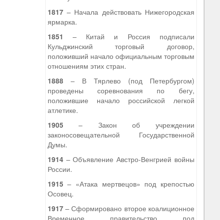
1817
– Начала действовать Нижегородская
ярмарка.
1851
– Китай и Россия подписали
Кульджинский торговый договор,
положивший начало официальным торговым
отношениям этих стран.
1888
– В Тярлево (под Петербургом)
проведены соревнования по бегу,
положившие начало российской легкой
атлетике.
1905
– Закон об учреждении
законосовещательной Государственной
Думы.
1914
– Объявление Австро-Венгрией войны
России.
1915
– «Атака мертвецов» под крепостью
Осовец.
1917
– Сформировано второе коалиционное
Временное правительство под