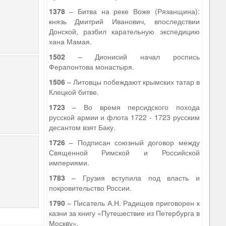
1378
– Битва на реке Воже (Рязанщина):
князь Дмитрий Иванович, впоследствии
Донской, разбил карательную экспедицию
хана Мамая.
1502
– Дионисий начал роспись
Ферапонтова монастыря.
1506
– Литовцы побеждают крымских татар в
Клецкой битве.
1723
– Во время персидского похода
русской армии и флота 1722 - 1723 русским
десантом взят Баку.
1726
– Подписан союзный договор между
Священной Римской и Российской
империями.
1783
– Грузия вступила под власть и
покровительство России.
1790
– Писатель А.Н. Радищев приговорен к
казни за книгу «Путешествие из Петербурга в
Москву».