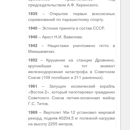
председательством А.Ф. Керенского.
1935
– Открытие первых всесоюзных
соревнований по парашютному спорту.
1940
– Эстония принята в состав СССР.
1940
– Арест Н.И. Вавилова.
1942
– Нацистами уничтожено гетто в
Микашевичах.
1952
– Крушение на станции Дровнино,
крупнейшая на тот момент
железнодорожная катастрофа в Советском
Союзе (109 погибших и 211 раненных).
1961
– Запущен космический корабль
«Восток-2», который пилотировал гражданин
Советского Союза летчик-космонавт майор
Г.С. Титов.
1969
– Вертолет Ми-12 установил мировой
рекорд, подняв 40204,5 кг полезной нагрузки
на высоту 2255 метров.