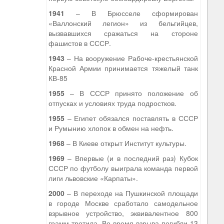
1941
– В Брюсселе сформирован
«Валлонский легион» из бельгийцев,
вызвавшихся сражаться на стороне
фашистов в СССР.
1943
– На вооружение Рабоче-крестьянской
Красной Армии принимается тяжелый танк
КВ-85
1955
– В СССР принято положение об
отпусках и условиях труда подростков.
1955
– Египет обязался поставлять в СССР
и Румынию хлопок в обмен на нефть.
1968
– В Киеве открыт Институт культуры.
1969
– Впервые (и в последний раз) Кубок
СССР по футболу выиграла команда первой
лиги львовские «Карпаты».
2000
– В переходе на Пушкинской площади
в городе Москве сработало самодельное
взрывное устройство, эквивалентное 800
грамм тротила. Во время взрыва погибли 13