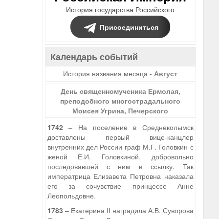
История государства Российского
Присоединиться
Календарь событий
История названия месяца -
Август
День священномученика Ермолая,
преподобного многострадального
Моисея Угрина, Печерского
1742
– На поселение в Среднеколымск
доставлены первый вице-канцлер
внутренних дел России граф М.Г. Головкин с
женой Е.И. Головкиной, добровольно
последовавшей с ним в ссылку. Так
императрица Елизавета Петровна наказала
его за сочувствие принцессе Анне
Леопольдовне.
1783
– Екатерина II наградила А.В. Суворова