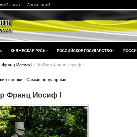
ский архив
Архив статей
Ь
КНЯЖЕСКАЯ РУСЬ
РОССИЙСКОЕ ГОСУДАРСТВО
РОССИ
р Франц Иосиф I
Кайзер Франц Иосиф I
шие оценки
-
Самые популярные
р Франц Иосиф I