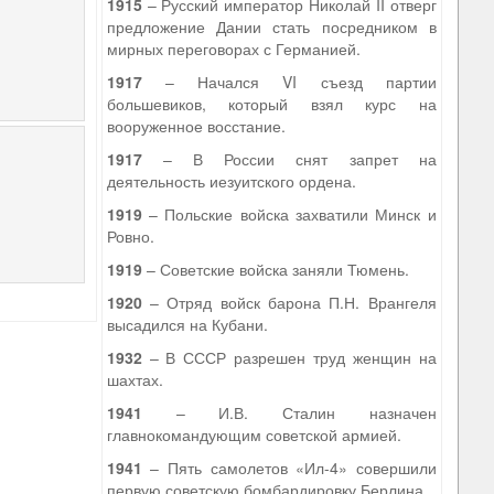
1915
– Русский император Николай II отверг
предложение Дании стать посредником в
мирных переговорах с Германией.
1917
– Начался VI съезд партии
большевиков, который взял курс на
вооруженное восстание.
1917
– В России снят запрет на
деятельность иезуитского ордена.
1919
– Польские войска захватили Минск и
Ровно.
1919
– Советские войска заняли Тюмень.
1920
– Отряд войск барона П.Н. Врангеля
высадился на Кубани.
1932
– В СССР разрешен труд женщин на
шахтах.
1941
– И.В. Сталин назначен
главнокомандующим советской армией.
1941
– Пять самолетов «Ил-4» совершили
первую советскую бомбардировку Берлина.