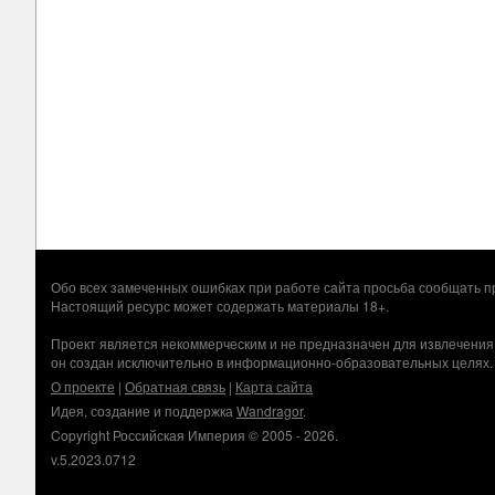
Обо всех замеченных ошибках при работе сайта просьба сообщать
Настоящий ресурс может содержать материалы 18+.
Проект является некоммерческим и не предназначен для извлечения
он создан исключительно в информационно-образовательных целях.
О проекте
|
Обратная связь
|
Карта сайта
Идея, создание и поддержка
Wandragor
.
Copyright Российская Империя © 2005 - 2026.
v.5.2023.0712