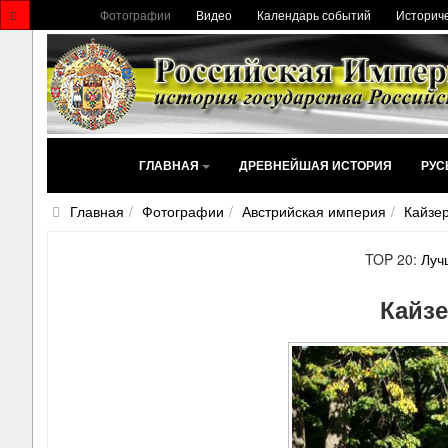
Фотографии
Видео
Календарь событий
Историче
ГЛАВНАЯ
ДРЕВНЕЙШАЯ ИСТОРИЯ
РУС
Главная
Фотографии
Австрийская империя
Кайзе
TOP 20:
Луч
Кайзе