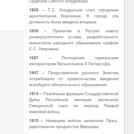
Орденом Святого Владимира.
1805
– Т.С. Кондратьев стал городским
архитектором Воронежа. В городе эта
должность была введена впервые.
1835
– Принятие в России нового
университетского устава, разработанного
министром народного образования графом
С.С. Уваровым.
1897
– Посещение германским
императором Вильгельмом II Петергофа.
1907
– Представители русского Земства
потребовали от правительства введения
всеобщего обязательного образования.
1914
– Различные фракции Государственной
Думы Российской империи заключили
Священный союз на период Первой
мировой войны.
1915
– Немецкие войска захватили Прагу,
укрепленное предместье Варшавы.