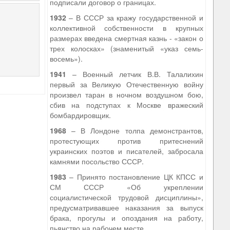
подписали договор о границах.
1932
– В СССР за кражу государственной и
коллективной собственности в крупных
размерах введена смертная казнь - «закон о
трех колосках» (знаменитый «указ семь-
восемь»).
1941
– Военный летчик В.В. Талалихин
первый за Великую Отечественную войну
произвел таран в ночном воздушном бою,
сбив на подступах к Москве вражеский
бомбардировщик.
1968
– В Лондоне толпа демонстрантов,
протестующих против притеснений
украинских поэтов и писателей, забросала
камнями посольство СССР.
1983
– Принято постановление ЦК КПСС и
СМ СССР «Об укреплении
социалистической трудовой дисциплины»,
предусматривавшее наказания за выпуск
брака, прогулы и опоздания на работу,
пьянство на рабочем месте.