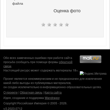
файла
Оценка фото
Обо всех замеченных ошибках при работе сайта
просьба сообщать при помощи формы
обратной
связи
.
Настоящий ресурс может содержать материалы 18+.
Проект является некоммерческим и не предназначен для извлечения
какой-либо выгоды из публикуемых материалов,
он создан исключительно в информационно-образовательных целях.
О проекте
|
Обратная связь
|
Карта сайта
Идея, создание и поддержка
Wandragor
.
Copyright Российская Империя © 2005 - 2026.
v.5.2023.0712