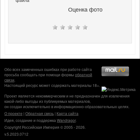
файла
Оценка фото
Обо всех замеченных ошибках при работе сайта
просьба сообщать при помощи формы
обратной
связи
.
Настоящий ресурс может содержать материалы 18+.
Проект является некоммерческим и не предназначен для извлечения
какой-либо выгоды из публикуемых материалов,
он создан исключительно в информационно-образовательных целях.
О проекте
|
Обратная связь
|
Карта сайта
Идея, создание и поддержка
Wandragor
.
Copyright Российская Империя © 2005 - 2026.
v.5.2023.0712