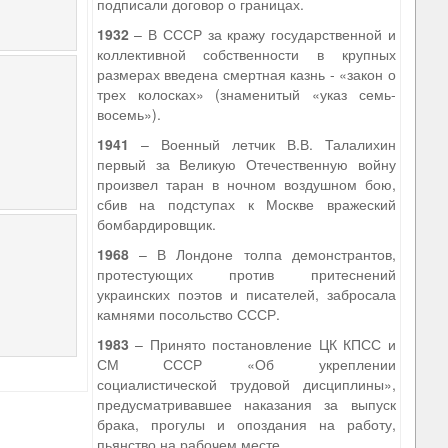
подписали договор о границах.
1932
– В СССР за кражу государственной и
коллективной собственности в крупных
размерах введена смертная казнь - «закон о
трех колосках» (знаменитый «указ семь-
восемь»).
1941
– Военный летчик В.В. Талалихин
первый за Великую Отечественную войну
произвел таран в ночном воздушном бою,
сбив на подступах к Москве вражеский
бомбардировщик.
1968
– В Лондоне толпа демонстрантов,
протестующих против притеснений
украинских поэтов и писателей, забросала
камнями посольство СССР.
1983
– Принято постановление ЦК КПСС и
СМ СССР «Об укреплении
социалистической трудовой дисциплины»,
предусматривавшее наказания за выпуск
брака, прогулы и опоздания на работу,
пьянство на рабочем месте.