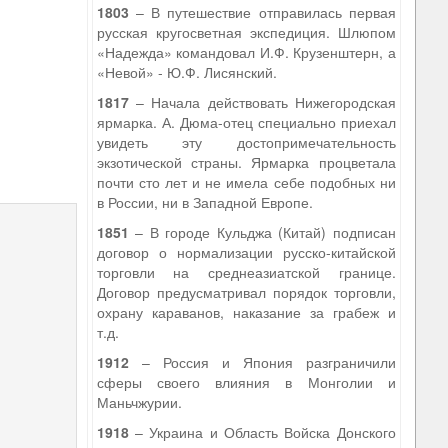
1803
– В путешествие отправилась первая
русская кругосветная экспедиция. Шлюпом
«Надежда» командовал И.Ф. Крузенштерн, а
«Невой» - Ю.Ф. Лисянский.
1817
– Начала действовать Нижегородская
ярмарка. А. Дюма-отец специально приехал
увидеть эту достопримечательность
экзотической страны. Ярмарка процветала
почти сто лет и не имела себе подобных ни
в России, ни в Западной Европе.
1851
– В городе Кульджа (Китай) подписан
договор о нормализации русско-китайской
торговли на среднеазиатской границе.
Договор предусматривал порядок торговли,
охрану караванов, наказание за грабеж и
т.д.
1912
– Россия и Япония разграничили
сферы своего влияния в Монголии и
Маньчжурии.
1918
– Украина и Область Войска Донского