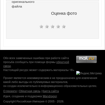
оригинального
файла
Оценка фото
Обо всех замеченных ошибках при работе сайта
просьба сообщать при помощи формы
обратной
связи
.
Настоящий ресурс может содержать материалы 18+.
Проект является некоммерческим и не предназначен для извлечения
какой-либо выгоды из публикуемых материалов,
он создан исключительно в информационно-образовательных целях.
О проекте
|
Обратная связь
|
Карта сайта
Идея, создание и поддержка
Wandragor
.
Copyright Российская Империя © 2005 - 2026.