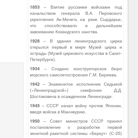
1853
– Взятие русскими войсками под
начальством генерала В.А. Перовского
укрепления Ак-Мечеть на реке Сырдарье,
что способствовало в дальнейшем
завоеванию Кокандского ханства.
1928
– В здании ленинградского цирка
открылся первый в мире Музей цирка и
эстрады (Музей циркового искусства в Санкт-
Петербурге).
1934
– Создано конструкторское бюро
морского самолетостроения Г.М. Бериева.
1942
– Знаменитое исполнение Седьмой
(«Ленинградской») симфонии Д.Д.
Шостаковича в осажденном Ленинграде.
1945
– СССР начал войну против Японии,
введя войска в Манчжурию.
1950
– Совет министров СССР принял
постановление о разработке первой
зенитной ракетной системы «Беркут» (С-25)