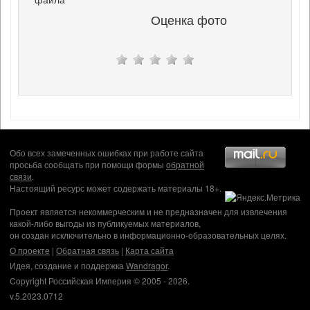
Оценка фото
Обо всех замеченных ошибках при работе сайта
просьба сообщать при помощи формы
обратной
связи
.
Настоящий ресурс может содержать материалы 18+.
Проект является некоммерческим и не предназначен для извлечения
какой-либо выгоды из публикуемых материалов,
он создан исключительно в информационно-образовательных целях.
О проекте
|
Обратная связь
|
Карта сайта
Идея, создание и поддержка
Wandragor
.
Copyright Российская Империя © 2005 - 2026.
v.5.2023.0712