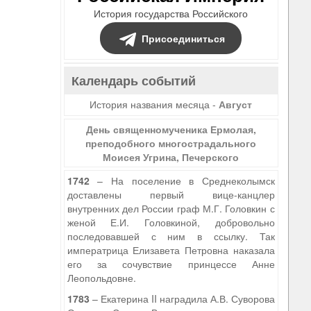
История государства Российского
Присоединиться
Календарь событий
История названия месяца -
Август
День священномученика Ермолая,
преподобного многострадального
Моисея Угрина, Печерского
1742
– На поселение в Среднеколымск
доставлены первый вице-канцлер
внутренних дел России граф М.Г. Головкин с
женой Е.И. Головкиной, добровольно
последовавшей с ним в ссылку. Так
императрица Елизавета Петровна наказала
его за сочувствие принцессе Анне
Леопольдовне.
1783
– Екатерина II наградила А.В. Суворова