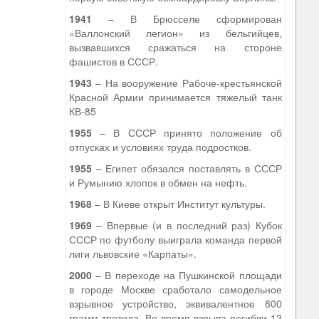
1941
– В Брюсселе сформирован
«Валлонский легион» из бельгийцев,
вызвавшихся сражаться на стороне
фашистов в СССР.
1943
– На вооружение Рабоче-крестьянской
Красной Армии принимается тяжелый танк
КВ-85
1955
– В СССР принято положение об
отпусках и условиях труда подростков.
1955
– Египет обязался поставлять в СССР
и Румынию хлопок в обмен на нефть.
1968
– В Киеве открыт Институт культуры.
1969
– Впервые (и в последний раз) Кубок
СССР по футболу выиграла команда первой
лиги львовские «Карпаты».
2000
– В переходе на Пушкинской площади
в городе Москве сработало самодельное
взрывное устройство, эквивалентное 800
грамм тротила. Во время взрыва погибли 13