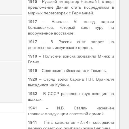
1915
– Русский император Николай II отверг
предложение Дании стать посредником в
мирных переговорах с Германией.
1917
– Начался VI съезд партии
большевиков, который взял курс на
вооруженное восстание.
1917
– В России снят запрет на
деятельность иезуитского ордена.
1919
– Польские войска захватили Минск и
Ровно.
1919
– Советские войска заняли Тюмень.
1920
– Отряд войск барона П.Н. Врангеля
высадился на Кубани.
1932
– В СССР разрешен труд женщин на
шахтах.
1941
– И.В. Сталин назначен
главнокомандующим советской армией.
1941
– Пять самолетов «Ил-4» совершили
первую советскую бомбардировку Берлина.