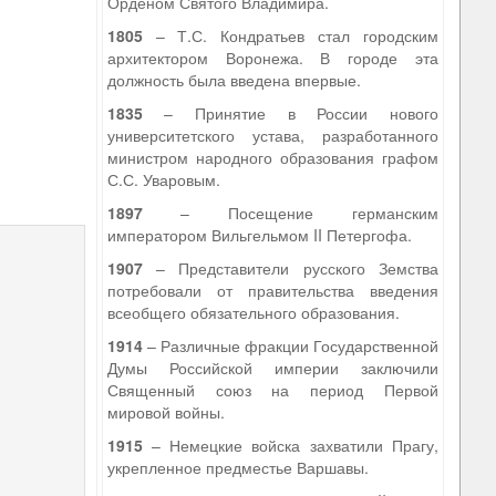
Орденом Святого Владимира.
1805
– Т.С. Кондратьев стал городским
архитектором Воронежа. В городе эта
должность была введена впервые.
1835
– Принятие в России нового
университетского устава, разработанного
министром народного образования графом
С.С. Уваровым.
1897
– Посещение германским
императором Вильгельмом II Петергофа.
1907
– Представители русского Земства
потребовали от правительства введения
всеобщего обязательного образования.
1914
– Различные фракции Государственной
Думы Российской империи заключили
Священный союз на период Первой
мировой войны.
1915
– Немецкие войска захватили Прагу,
укрепленное предместье Варшавы.