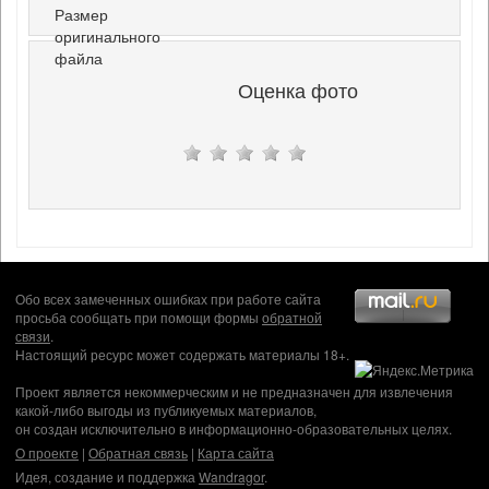
Размер
оригинального
файла
Оценка фото
Обо всех замеченных ошибках при работе сайта
просьба сообщать при помощи формы
обратной
связи
.
Настоящий ресурс может содержать материалы 18+.
Проект является некоммерческим и не предназначен для извлечения
какой-либо выгоды из публикуемых материалов,
он создан исключительно в информационно-образовательных целях.
О проекте
|
Обратная связь
|
Карта сайта
Идея, создание и поддержка
Wandragor
.