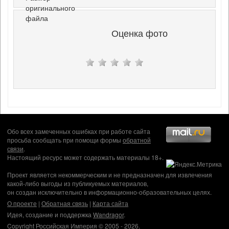
оригинального
файла
Оценка фото
Обо всех замеченных ошибках при работе сайта
просьба сообщать при помощи формы
обратной
связи
.
Настоящий ресурс может содержать материалы 18+.
Проект является некоммерческим и не предназначен для извлечения
какой-либо выгоды из публикуемых материалов,
он создан исключительно в информационно-образовательных целях.
О проекте
|
Обратная связь
|
Карта сайта
Идея, создание и поддержка
Wandragor
.
Copyright Российская Империя © 2005 - 2026.