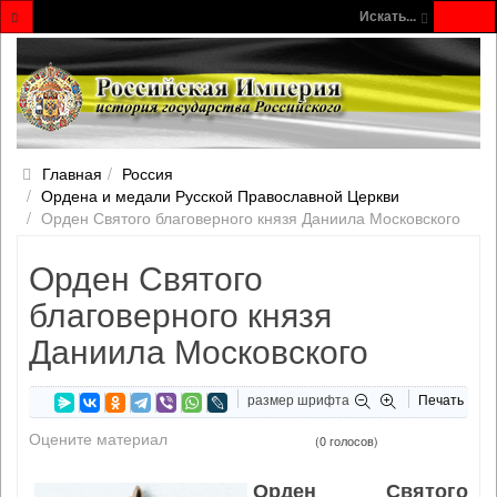
Искать...
Главная
Россия
Ордена и медали Русской Православной Церкви
Орден Святого благоверного князя Даниила Московского
Орден Святого
благоверного князя
Даниила Московского
размер шрифта
Печать
Оцените материал
(0 голосов)
Орден Святого