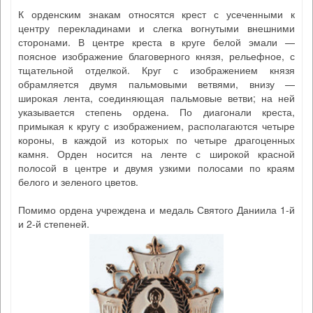
К орденским знакам относятся крест с усеченными к
центру перекладинами и слегка вогнутыми внешними
сторонами. В центре креста в круге белой эмали —
поясное изображение благоверного князя, рельефное, с
тщательной отделкой. Круг с изображением князя
обрамляется двумя пальмовыми ветвями, внизу —
широкая лента, соединяющая пальмовые ветви; на ней
указывается степень ордена. По диагонали креста,
примыкая к кругу с изображением, располагаются четыре
короны, в каждой из которых по четыре драгоценных
камня. Орден носится на ленте с широкой красной
полосой в центре и двумя узкими полосами по краям
белого и зеленого цветов.
Помимо ордена учреждена и медаль Святого Даниила 1-й
и 2-й степеней.