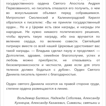
государственного ордена Святого Апостола Андрея
Первозванного, но писатель отказался его получить, о чем
во всеуслышание объявил перед собравшимися.
Митрополит Смоленский и Калининградский Кирилл
обратился к писателю: «Вы не приняли государственный
орден... Но и у Церкви есть свои награды, и награды эти
народные. Не нужно никакого политического решения,
чтобы вручить такую награду, ибо она вручается по
велению сердца, по велению совести. Святейший
патриарх вместе со всей нашей Церковью удостоивает вас
такой награды. — Владыка сделал паузу и продолжил: —
Долголетие, здравие, семейное благополучие, успех и
любовь можно приобрести, не отказываясь от
бескомпромиссности и честности, даже если для этого
теленок должен бодаться с дубом». Орден Святого
Даниила писатель принял с благодарностью.
Орден святого Даниила носится на правой стороне груди,
степени ордена размещаются в линию.
Вольдемар Балязин, Надежда Соболева, Александр
Кузнецов, Александр Казакевич, Символы, святыни и