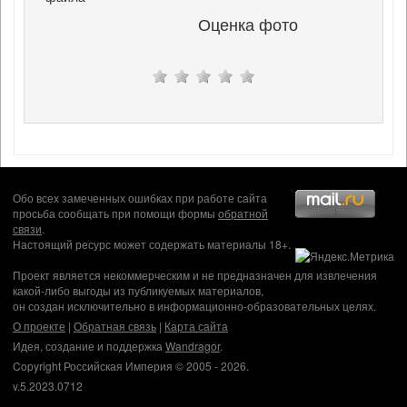
Оценка фото
Обо всех замеченных ошибках при работе сайта
просьба сообщать при помощи формы
обратной
связи
.
Настоящий ресурс может содержать материалы 18+.
Проект является некоммерческим и не предназначен для извлечения
какой-либо выгоды из публикуемых материалов,
он создан исключительно в информационно-образовательных целях.
О проекте
|
Обратная связь
|
Карта сайта
Идея, создание и поддержка
Wandragor
.
Copyright Российская Империя © 2005 - 2026.
v.5.2023.0712