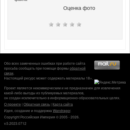
Оценка фото
Обо всех замеченных ошибках при работе сайта
просьба сообщать при помощи формы
обратной
связи
.
Настоящий ресурс может содержать материалы 18+.
Проект является некоммерческим и не предназначен для извлечения
какой-либо выгоды из публикуемых материалов,
он создан исключительно в информационно-образовательных целях.
О проекте
|
Обратная связь
|
Карта сайта
Идея, создание и поддержка
Wandragor
.
Copyright Российская Империя © 2005 - 2026.
v.5.2023.0712