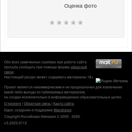
Оценка фото
Обо всех замеченных ошибках при работе сайта
просьба сообщать при помощи формы
обратной
связи
.
Настоящий ресурс может содержать материалы 18+.
Проект является некоммерческим и не предназначен для извлечения
какой-либо выгоды из публикуемых материалов,
он создан исключительно в информационно-образовательных целях.
О проекте
|
Обратная связь
|
Карта сайта
Идея, создание и поддержка
Wandragor
.
Copyright Российская Империя © 2005 - 2026.
v.5.2023.0712