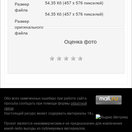
54.35 Кб (457 x 576 пикселей)
Размер
файла
54.35 Кб (457 x 576 пикселей)
Размер
оригинального
файла
Оценка фото
Обо всех замеченных ошибках при работе сайта
просьба сообщать при помощи формы
обратной
связи
.
Настоящий ресурс может содержать материалы 18+.
Проект является некоммерческим и не предназначен для извлечения
какой-либо выгоды из публикуемых материалов,