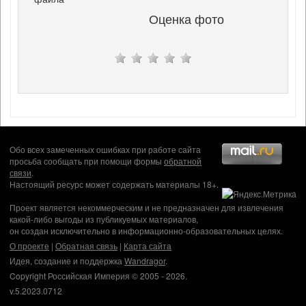
Оценка фото
Обо всех замеченных ошибках при работе сайта
просьба сообщать при помощи формы
обратной
связи
.
Настоящий ресурс может содержать материалы 18+.
Проект является некоммерческим и не предназначен для извлечения
какой-либо выгоды из публикуемых материалов,
он создан исключительно в информационно-образовательных целях.
О проекте
|
Обратная связь
|
Карта сайта
Идея, создание и поддержка
Wandragor
.
Copyright Российская Империя © 2005 - 2026.
v.5.2023.0712