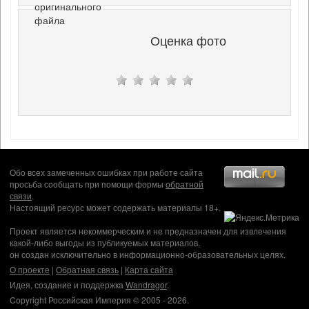
оригинального
файла
Оценка фото
Обо всех замеченных ошибках при работе сайта
просьба сообщать при помощи формы
обратной
связи
.
Настоящий ресурс может содержать материалы 18+.
Проект является некоммерческим и не предназначен для извлечения
какой-либо выгоды из публикуемых материалов,
он создан исключительно в информационно-образовательных целях.
О проекте
|
Обратная связь
|
Карта сайта
Идея, создание и поддержка
Wandragor
.
Copyright Российская Империя © 2005 - 2026.