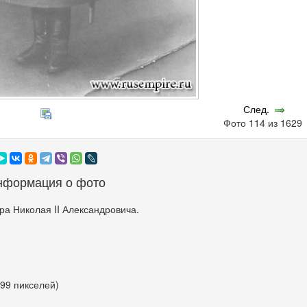
След.
Фото 114 из 162
нформация о фото
а Николая II Александровича.
699 пикселей)