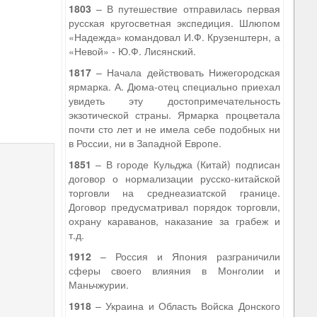
1803
– В путешествие отправилась первая
русская кругосветная экспедиция. Шлюпом
«Надежда» командовал И.Ф. Крузенштерн, а
«Невой» - Ю.Ф. Лисянский.
1817
– Начала действовать Нижегородская
ярмарка. А. Дюма-отец специально приехал
увидеть эту достопримечательность
экзотической страны. Ярмарка процветала
9
почти сто лет и не имела себе подобных ни
в России, ни в Западной Европе.
1851
– В городе Кульджа (Китай) подписан
договор о нормализации русско-китайской
торговли на среднеазиатской границе.
Договор предусматривал порядок торговли,
охрану караванов, наказание за грабеж и
т.д.
1912
– Россия и Япония разграничили
сферы своего влияния в Монголии и
Маньчжурии.
1918
– Украина и Область Войска Донского