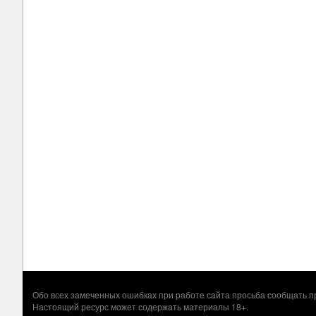
Обо всех замеченных ошибках при работе сайта просьба сообщать
Настоящий ресурс может содержать материалы 18+.