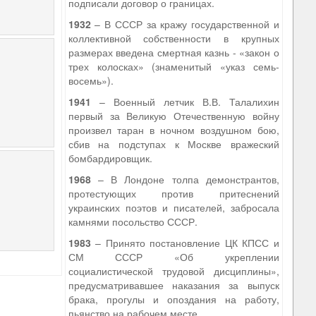
подписали договор о границах.
1932
– В СССР за кражу государственной и
коллективной собственности в крупных
размерах введена смертная казнь - «закон о
трех колосках» (знаменитый «указ семь-
восемь»).
1941
– Военный летчик В.В. Талалихин
первый за Великую Отечественную войну
произвел таран в ночном воздушном бою,
сбив на подступах к Москве вражеский
бомбардировщик.
1968
– В Лондоне толпа демонстрантов,
протестующих против притеснений
украинских поэтов и писателей, забросала
камнями посольство СССР.
1983
– Принято постановление ЦК КПСС и
СМ СССР «Об укреплении
социалистической трудовой дисциплины»,
предусматривавшее наказания за выпуск
брака, прогулы и опоздания на работу,
пьянство на рабочем месте.