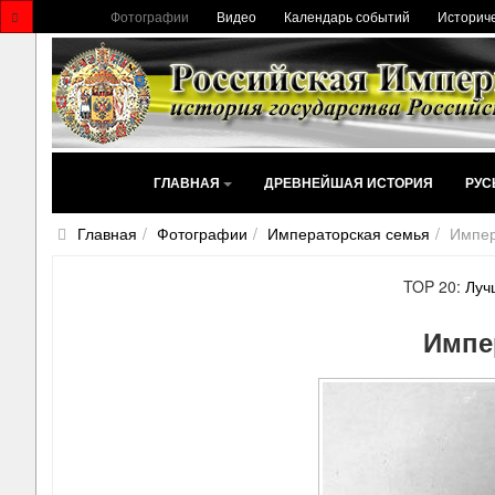
Фотографии
Видео
Календарь событий
Историче
ГЛАВНАЯ
ДРЕВНЕЙШАЯ ИСТОРИЯ
РУС
Главная
Фотографии
Императорская семья
Импер
TOP 20:
Луч
Импе