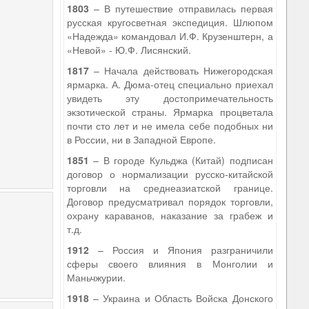
1803
– В путешествие отправилась первая
русская кругосветная экспедиция. Шлюпом
«Надежда» командовал И.Ф. Крузенштерн, а
«Невой» - Ю.Ф. Лисянский.
1817
– Начала действовать Нижегородская
ярмарка. А. Дюма-отец специально приехал
увидеть эту достопримечательность
экзотической страны. Ярмарка процветала
почти сто лет и не имела себе подобных ни
в России, ни в Западной Европе.
1851
– В городе Кульджа (Китай) подписан
договор о нормализации русско-китайской
торговли на среднеазиатской границе.
Договор предусматривал порядок торговли,
охрану караванов, наказание за грабеж и
т.д.
1912
– Россия и Япония разграничили
сферы своего влияния в Монголии и
Маньчжурии.
1918
– Украина и Область Войска Донского