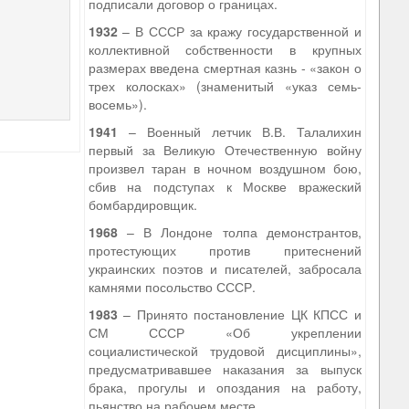
подписали договор о границах.
1932
– В СССР за кражу государственной и
коллективной собственности в крупных
размерах введена смертная казнь - «закон о
трех колосках» (знаменитый «указ семь-
восемь»).
1941
– Военный летчик В.В. Талалихин
первый за Великую Отечественную войну
произвел таран в ночном воздушном бою,
сбив на подступах к Москве вражеский
бомбардировщик.
1968
– В Лондоне толпа демонстрантов,
протестующих против притеснений
украинских поэтов и писателей, забросала
камнями посольство СССР.
1983
– Принято постановление ЦК КПСС и
СМ СССР «Об укреплении
социалистической трудовой дисциплины»,
предусматривавшее наказания за выпуск
брака, прогулы и опоздания на работу,
пьянство на рабочем месте.