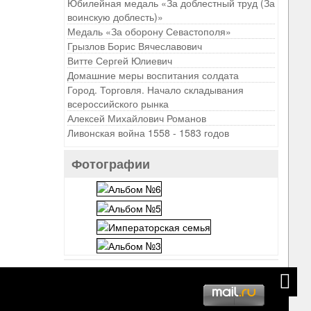
Юбилейная медаль «За доблестный труд (За
воинскую доблесть)»
Медаль «За оборону Севастополя»
Грызлов Борис Вячеславович
Витте Сергей Юлиевич
Домашние меры воспитания солдата
Город. Торговля. Начало складывания
всероссийского рынка
Алексей Михайлович Романов
Ливонская война 1558 - 1583 годов
Фотографии