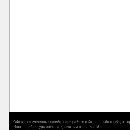
Обо всех замеченных ошибках при работе сайта просьба сообщать
Настоящий ресурс может содержать материалы 18+.