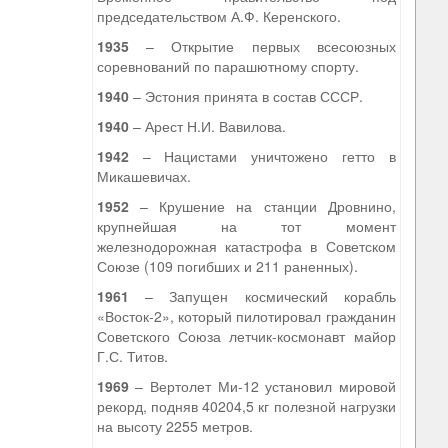
председательством А.Ф. Керенского.
1935
– Открытие первых всесоюзных
соревнований по парашютному спорту.
1940
– Эстония принята в состав СССР.
1940
– Арест Н.И. Вавилова.
1942
– Нацистами уничтожено гетто в
Микашевичах.
1952
– Крушение на станции Дровнино,
крупнейшая на тот момент
железнодорожная катастрофа в Советском
Союзе (109 погибших и 211 раненных).
1961
– Запущен космический корабль
«Восток-2», который пилотировал гражданин
Советского Союза летчик-космонавт майор
Г.С. Титов.
1969
– Вертолет Ми-12 установил мировой
рекорд, подняв 40204,5 кг полезной нагрузки
на высоту 2255 метров.