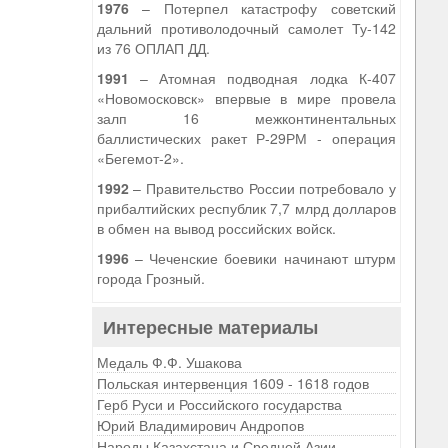
1976
– Потерпел катастрофу советский
дальний противолодочный самолет Ту-142
из 76 ОПЛАП ДД.
1991
– Атомная подводная лодка К-407
«Новомосковск» впервые в мире провела
залп 16 межконтинентальных
баллистических ракет Р-29РМ - операция
«Бегемот-2».
1992
– Правительство России потребовало у
прибалтийских республик 7,7 млрд долларов
в обмен на вывод российских войск.
1996
– Чеченские боевики начинают штурм
города Грозный.
Интересные материалы
Медаль Ф.Ф. Ушакова
Польская интервенция 1609 - 1618 годов
Герб Руси и Российского государства
Юрий Владимирович Андропов
Народы Казахстана и Средней Азии