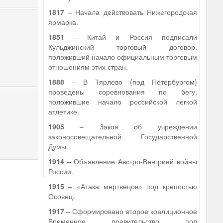
1817
– Начала действовать Нижегородская
ярмарка.
1851
– Китай и Россия подписали
Кульджинский торговый договор,
положивший начало официальным торговым
отношениям этих стран.
1888
– В Тярлево (под Петербургом)
проведены соревнования по бегу,
положившие начало российской легкой
атлетике.
1905
– Закон об учреждении
законосовещательной Государственной
Думы.
1914
– Объявление Австро-Венгрией войны
России.
1915
– «Атака мертвецов» под крепостью
Осовец.
1917
– Сформировано второе коалиционное
Временное правительство под