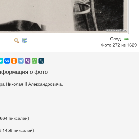
След.
Фото 272 из 162
нформация о фото
а Николая II Александровича.
 664 пикселей)
x 1458 пикселей)