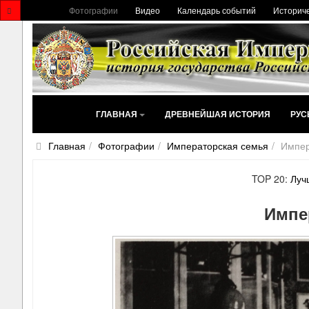
Фотографии
Видео
Календарь событий
Историче
ГЛАВНАЯ
ДРЕВНЕЙШАЯ ИСТОРИЯ
РУС
Главная
Фотографии
Императорская семья
Импер
TOP 20:
Луч
Импе