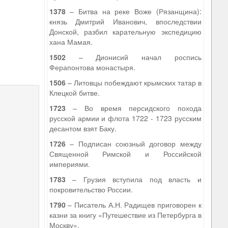
1378
– Битва на реке Воже (Рязанщина):
князь Дмитрий Иванович, впоследствии
Донской, разбил карательную экспедицию
хана Мамая.
1502
– Дионисий начал роспись
Ферапонтова монастыря.
9
1506
– Литовцы побеждают крымских татар в
Клецкой битве.
1723
– Во время персидского похода
русской армии и флота 1722 - 1723 русским
десантом взят Баку.
1726
– Подписан союзный договор между
Священной Римской и Российской
империями.
1783
– Грузия вступила под власть и
покровительство России.
1790
– Писатель А.Н. Радищев приговорен к
казни за книгу «Путешествие из Петербурга в
Москву».