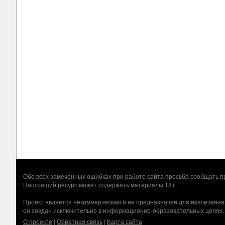
Обо всех замеченных ошибках при работе сайта просьба сообщать
Настоящий ресурс может содержать материалы 18+.
Проект является некоммерческим и не предназначен для извлечения
он создан исключительно в информационно-образовательных целях.
О проекте
|
Обратная связь
|
Карта сайта