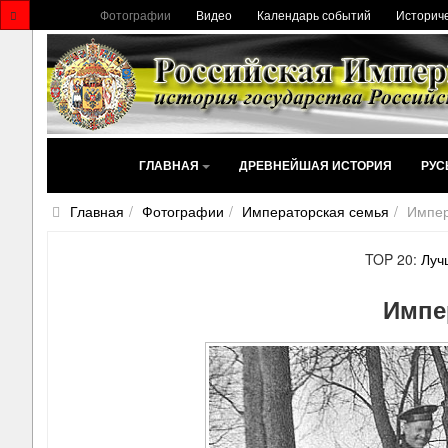
Фотографии
Видео
Календарь событий
Историче
ГЛАВНАЯ
ДРЕВНЕЙШАЯ ИСТОРИЯ
РУС
Главная
Фотографии
Императорская семья
Импер
TOP 20:
Луч
Импе