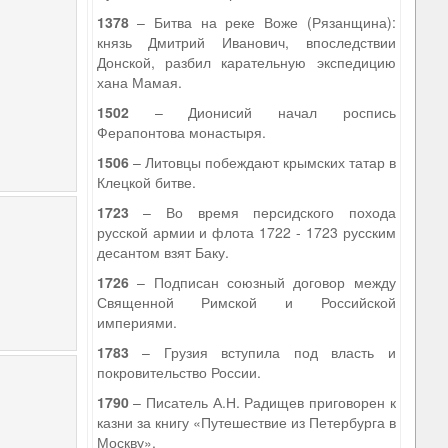
1378
– Битва на реке Воже (Рязанщина):
князь Дмитрий Иванович, впоследствии
Донской, разбил карательную экспедицию
хана Мамая.
1502
– Дионисий начал роспись
Ферапонтова монастыря.
1506
– Литовцы побеждают крымских татар в
Клецкой битве.
1723
– Во время персидского похода
русской армии и флота 1722 - 1723 русским
десантом взят Баку.
1726
– Подписан союзный договор между
Священной Римской и Российской
империями.
1783
– Грузия вступила под власть и
покровительство России.
1790
– Писатель А.Н. Радищев приговорен к
казни за книгу «Путешествие из Петербурга в
Москву».