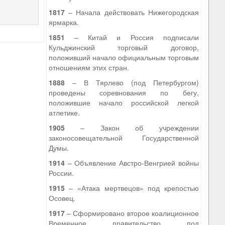
1817
– Начала действовать Нижегородская
ярмарка.
1851
– Китай и Россия подписали
Кульджинский торговый договор,
положивший начало официальным торговым
отношениям этих стран.
1888
– В Тярлево (под Петербургом)
проведены соревнования по бегу,
положившие начало российской легкой
атлетике.
1905
– Закон об учреждении
законосовещательной Государственной
Думы.
1914
– Объявление Австро-Венгрией войны
России.
1915
– «Атака мертвецов» под крепостью
Осовец.
1917
– Сформировано второе коалиционное
Временное правительство под