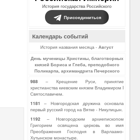
История государства Российского
Присоединиться
Календарь событий
История названия месяца -
Август
День мученицы Христины, благотворных
князей Бориса и Глеба, преподобного
Поликарпа, архимандрита Печерского
988
– Крещение Руси, принятие
христианства киевским князем Владимиром I
Святославичем.
9
1181
– Новгородская дружина основала
первый русский город на Вятке - Никулицын.
1192
– Новгородским архиепископом
Григорием освящена церковь во имя
Преображения Господня в Варлаамо-
Хутынском монастыре.