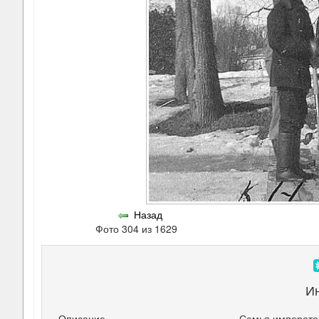
Назад
Фото 304 из 1629
И
Описание
Семья император