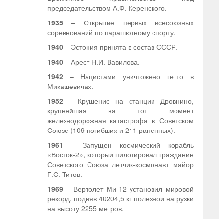
председательством А.Ф. Керенского.
1935
– Открытие первых всесоюзных
соревнований по парашютному спорту.
1940
– Эстония принята в состав СССР.
1940
– Арест Н.И. Вавилова.
1942
– Нацистами уничтожено гетто в
Микашевичах.
1952
– Крушение на станции Дровнино,
крупнейшая на тот момент
железнодорожная катастрофа в Советском
Союзе (109 погибших и 211 раненных).
1961
– Запущен космический корабль
«Восток-2», который пилотировал гражданин
Советского Союза летчик-космонавт майор
Г.С. Титов.
1969
– Вертолет Ми-12 установил мировой
рекорд, подняв 40204,5 кг полезной нагрузки
на высоту 2255 метров.