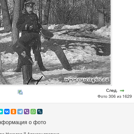
След.
Фото 306 из 162
нформация о фото
а Николая II Александровича.