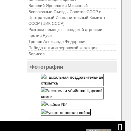
Василий Ярославич Мизинный
Всесоюзные Съезды Советов СССР и
Центральный Исполнительный Комитет
СССР (ЦИК СССР)
Разгром немецко - шведской агрессии
против Руси
Трепов Александр Федорович
Победа антигитлеровской коалиции
Борисов
Фотографии