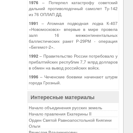
1976
– Потерпел катастрофу советский
дальний противолодочный самолет Ту-142
из 76 ОПЛАП ДД.
1991
– Атомная подводная лодка К-407
«Новомосковск» впервые в мире провела
залп 16 межконтинентальных
баллистических ракет Р-29РМ - операция
«Бегемот-2».
1992
– Правительство России потребовало у
прибалтийских республик 7,7 млрд долларов
в обмен на вывод российских войск.
1996
– Чеченские боевики начинают штурм
города Грозный.
Интересные материалы
Начало объединения русских земель
Начало правления Екатерины II
Орден Святой Равноапостольной Княгини
Ольги
Вячеслав Владимирович